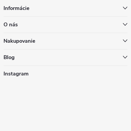
Z
Informácie
á
O nás
p
ä
Nakupovanie
t
Blog
i
Instagram
e