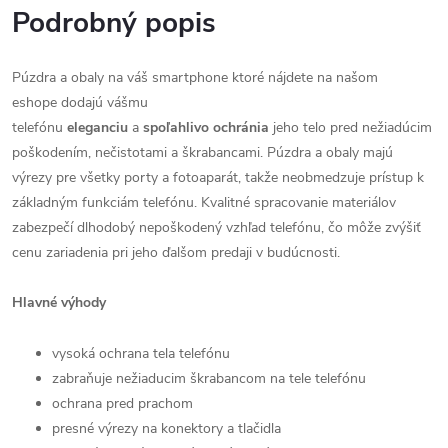
Podrobný popis
Púzdra a obaly na váš smartphone ktoré nájdete na našom
eshope dodajú vášmu
telefónu
eleganciu
a
spoľahlivo
ochránia
jeho telo pred nežiadúcim
poškodením, nečistotami a škrabancami. Púzdra a obaly majú
výrezy pre všetky porty a fotoaparát, takže neobmedzuje prístup k
základným funkciám telefónu. Kvalitné spracovanie materiálov
zabezpečí dlhodobý nepoškodený vzhľad telefónu, čo môže zvýšiť
cenu zariadenia pri jeho ďalšom predaji v budúcnosti.
Hlavné výhody
vysoká ochrana tela telefónu
zabraňuje nežiaducim škrabancom na tele telefónu
ochrana pred prachom
presné výrezy na konektory a tlačidla