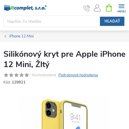
Prejsť
NÁKUPN
KOŠÍK
na
obsah
HĽADAŤ
iPhone 12 Mini
Silikónový kryt pre Apple iPhone
12 Mini, Žltý
Neohodnotené
Podrobnosti hodnotenia
Kód:
128821