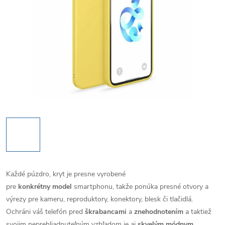
Každé púzdro, kryt je presne vyrobené
pre
konkrétny model
smartphonu, takže ponúka presné otvory a
výrezy pre kameru, reproduktory, konektory, blesk či tlačidlá.
Ochráni váš telefón pred
škrabancami
a
znehodnotením
a taktiež
svojim neprehliadnuteľným vzhľadom je aj
skvelým módnym