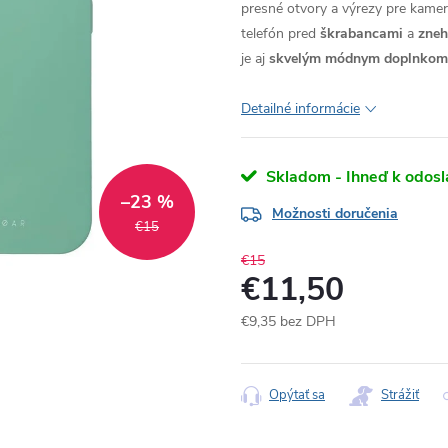
presné otvory a výrezy pre kameru
telefón pred
škrabancami
a
zne
je aj
skvelým módnym doplnkom
Detailné informácie
Skladom - Ihneď k odosl
–23 %
Možnosti doručenia
€15
€15
€11,50
€9,35 bez DPH
Jednotková
cena:
Opýtať sa
Strážiť