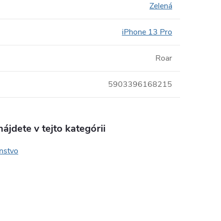
Zelená
iPhone 13 Pro
Roar
5903396168215
ájdete v tejto kategórii
enstvo