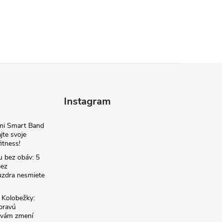
Instagram
omi Smart Band
jte svoje
itness!
u bez obáv: 5
bez
zdra nesmiete
é Kolobežky:
 pravú
á vám zmení