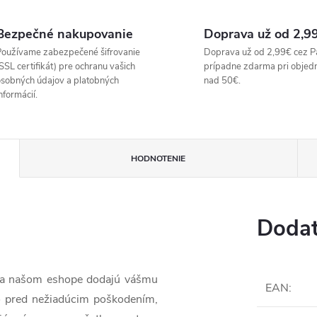
Bezpečné nakupovanie
Doprava už od 2,9
oužívame zabezpečené šifrovanie
Doprava už od 2,99€ cez P
SSL certifikát) pre ochranu vašich
prípadne zdarma pri objed
sobných údajov a platobných
nad 50€.
nformácií.
HODNOTENIE
Dodat
 na našom eshope dodajú vášmu
EAN
:
o pred nežiadúcim poškodením,