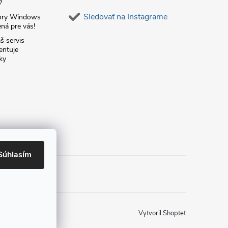
?
Sledovať na Instagrame
ory Windows
ná pre vás!
š servis
entuje
ky
Súhlasím
Vytvoril Shoptet