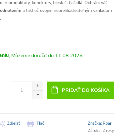
, reproduktory, konektory, blesk či tlačidlá. Ochráni váš
hodnotením
a taktiež svojim neprehliadnuteľným vzhľadom
.
aniu
11.08.2026
PRIDAŤ DO KOŠÍKA
Zdieľať
Tlač
Značka:
Roar
Záruka
:
2 roky