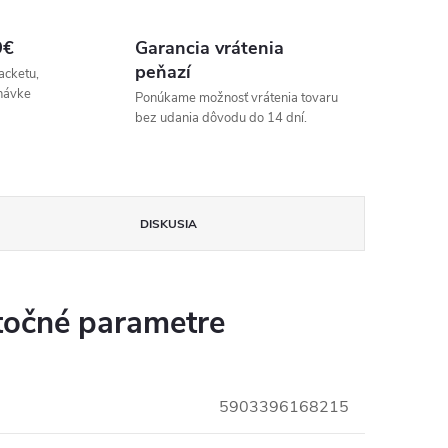
9€
Garancia vrátenia
peňazí
acketu,
návke
Ponúkame možnosť vrátenia tovaru
bez udania dôvodu do 14 dní.
DISKUSIA
očné parametre
5903396168215