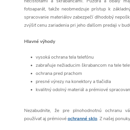
nečistotami a škrabancami. Púzdra a obaly ma
fotoaparát, takže neobmedzuje prístup k základn
spracovanie materiálov zabezpečí dlhodobý nepošk
zvýšiť cenu zariadenia pri jeho ďalšom predaji v bud
Hlavné výhody
vysoká ochrana tela telefónu
zabraňuje nežiaducim škrabancom na tele tel
ochrana pred prachom
presné výrezy na konektory a tlačidla
kvalitný odolný materiál a prémiové spracovan
Nezabudnite, že pre plnohodnotnú ochranu v
používať aj prémiové
ochranné sklo
. Z našej ponuky