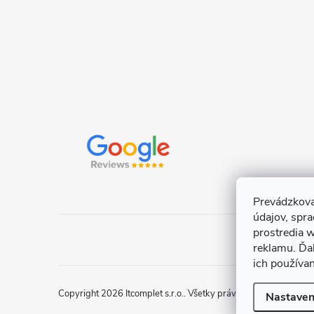
e
Prevádzkova
údajov, spr
prostredia w
reklamu. Ďa
ich používa
Copyright 2026
Itcomplet s.r.o.
. Všetky práva vyhradené.
Uprav
Nastaven