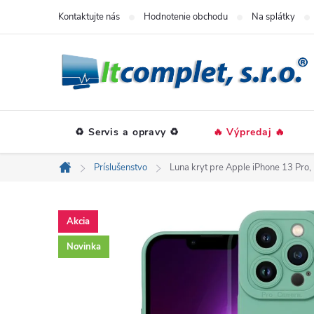
Prejsť
Kontaktujte nás
Hodnotenie obchodu
Na splátky
na
obsah
♻️ Servis a opravy ♻️
🔥 Výpredaj 🔥
Príslušenstvo
Luna kryt pre Apple iPhone 13 Pro,
Domov
Akcia
Novinka