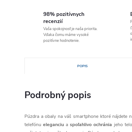
98% pozitívnych
recenzií
P
(
Vaša spokojnosť je naša priorita.
o
Vďaka čomu máme vysoké
i
pozitívne hodnotenie.
POPIS
Podrobný popis
Púzdra a obaly na váš smartphone ktoré nájdete
telefónu
eleganciu
a
spoľahlivo
ochránia
jeho tel