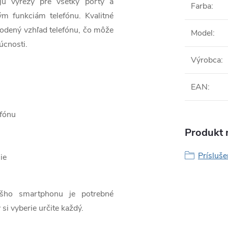
jú výrezy pre všetky porty a
Farba
:
ým funkciám telefónu. Kvalitné
odený vzhľad telefónu, čo môže
Model
:
úcnosti.
Výrobca
:
EAN
:
efónu
Produkt n
Prísluš
ie
ášho smartphonu je potrebné
 si vyberie určite každý.