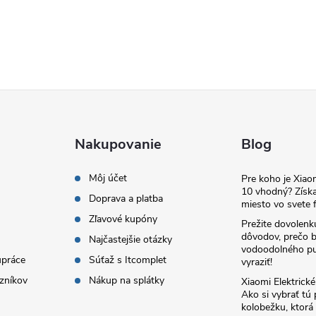
Nakupovanie
Blog
Môj účet
Pre koho je Xia
10 vhodný? Získa
Doprava a platba
miesto vo svete f
Zľavové kupóny
Prežite dovolenk
dôvodov, prečo 
Najčastejšie otázky
vodoodolného pu
upráce
Súťaž s Itcomplet
vyraziť!
zníkov
Nákup na splátky
Xiaomi Elektrick
Ako si vybrať tú
kolobežku, ktor