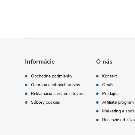
Z
á
Informácie
O nás
p
Obchodné podmienky
Kontakt
Ochrana osobných údajov
O nás
ä
Reklamácia a vrátenie tovaru
Predajňa
t
Súbory cookies
Affiliate program
Marketing a spol
i
Recenzie od záka