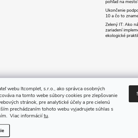
pohľad na mesto
Ukončenie podp
10 a čo to zname
Zelený IT: Ako ná
zariadení implem
ekologické prakti
teľ webu Itcomplet, s.r.o., ako správca osobných
acováva na tomto webe súbory cookies pre zlepšovanie
ebových stránok, pre analytické účely a pre cielenú
lším prechádzaním tohoto webu vyjadrujete súhlas s
ním. Viac informácií
tu
.
iť nastavenie cookies
ie