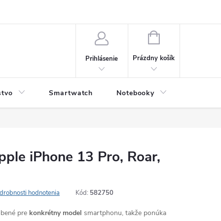
NÁKUPNÝ
KOŠÍK
Prázdny košík
Prihlásenie
stvo
Smartwatch
Notebooky
Počítač
pple iPhone 13 Pro, Roar,
drobnosti hodnotenia
Kód:
582750
robené pre
konkrétny model
smartphonu, takže ponúka