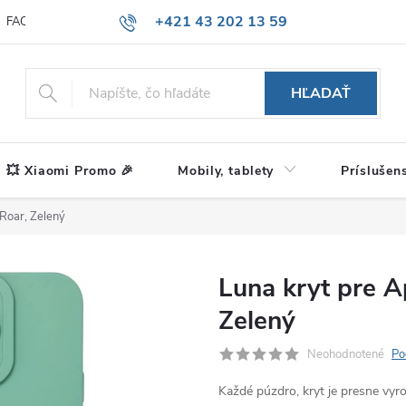
+421 43 202 13 59
FAQ
Blog
HĽADAŤ
💥 Xiaomi Promo 🎉
Mobily, tablety
Príslušen
 Roar, Zelený
Luna kryt pre A
Zelený
Neohodnotené
Po
Každé púzdro, kryt je presne vy