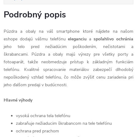
Podrobný popis
Púzdra a obaly na váš smartphone ktoré nájdete na našom
eshope dodajú vášmu telefónu
eleganciu
a
spoľahlivo
ochránia
jeho telo pred nežiadúcim poškodením, nečistotami a
škrabancami. Púzdra a obaly majú výrezy pre všetky porty a
fotoaparát, takže neobmedzuje prístup k základným funkciám
telefónu. Kvalitné spracovanie materiálov zabezpečí dlhodobý
nepoškodený vzhľad telefónu, čo môže zvýšiť cenu zariadenia pri
jeho ďalšom predaji v budúcnosti.
Hlavné výhody
vysoká ochrana tela telefónu
zabraňuje nežiaducim škrabancom na tele telefónu
ochrana pred prachom