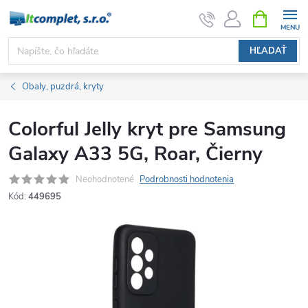
Prejsť
NÁKUPN
KOŠÍK
na
obsah
HĽADAŤ
Obaly, puzdrá, kryty
Colorful Jelly kryt pre Samsung
Galaxy A33 5G, Roar, Čierny
Neohodnotené
Podrobnosti hodnotenia
Kód:
449695