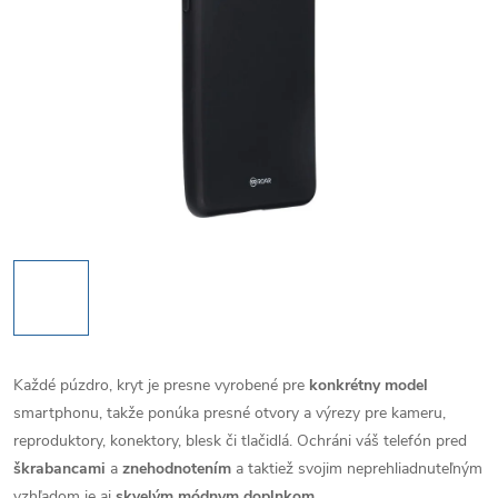
Každé púzdro, kryt je presne vyrobené pre
konkrétny model
smartphonu, takže ponúka presné otvory a výrezy pre kameru,
reproduktory, konektory, blesk či tlačidlá. Ochráni váš telefón pred
škrabancami
a
znehodnotením
a taktiež svojim neprehliadnuteľným
vzhľadom je aj
skvelým módnym doplnkom
.