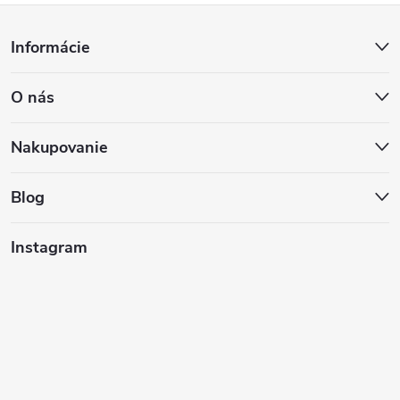
Z
Informácie
á
O nás
p
ä
Nakupovanie
t
Blog
i
Instagram
e