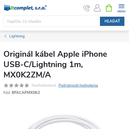
Prejsť
NÁKUPN
KOŠÍK
na
obsah
HĽADAŤ
Lightning
Originál kábel Apple iPhone
USB-C/Lightning 1m,
MX0K2ZM/A
Neohodnotené
Podrobnosti hodnotenia
Kód:
BFACAPMX0K2