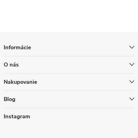
Z
Informácie
á
O nás
p
ä
Nakupovanie
t
Blog
i
Instagram
e