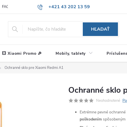
+421 43 202 13 59
FAQ
Blog
HĽADAŤ
💥 Xiaomi Promo 🎉
Mobily, tablety
Príslušen
Ochranné sklo pre Xiaomi Redmi A1
Ochranné sklo 
Neohodnotené
Po
Extrémne pevné ochranné 
poškodením
spôsobeným n