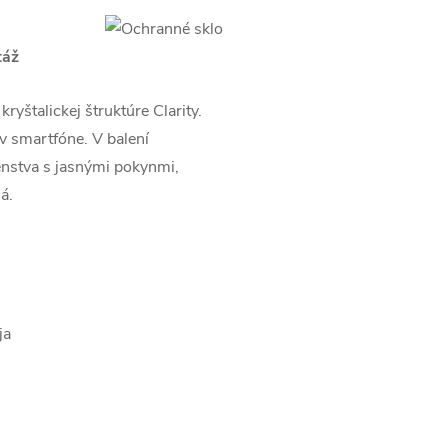
táž
yštalickej štruktúre Clarity.
 v smartfóne. V balení
enstva s jasnými pokynmi,
á.
ja