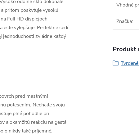
 Vysoko odolné sklo dokonale
Vhodné p
 a pritom poskytuje vysokú
 na Full HD displejoch
Značka
:
 ešte vylepšuje. Perfektne sedí
jej jednoduchosti zvládne každý
Produkt n
Tvrdené 
 povrch pred mastnými
ónu potešením. Nechajte svoju
sťuje plné pohodlie pri
ov a okamžitú reakciu na gestá.
bolo nikdy také príjemné.