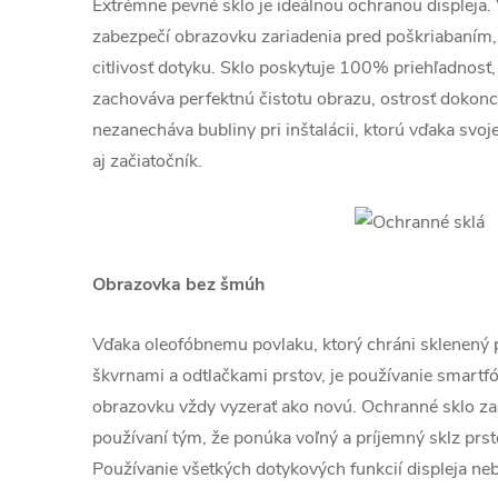
Extrémne pevné sklo je ideálnou ochranou displeja.
zabezpečí obrazovku zariadenia pred poškriabaním,
citlivosť dotyku. Sklo poskytuje 100% priehľadnosť,
zachováva perfektnú čistotu obrazu, ostrosť dokonca
nezanecháva bubliny pri inštalácii, ktorú vďaka svo
aj začiatočník.
Obrazovka bez šmúh
Vďaka oleofóbnemu povlaku, ktorý chráni sklenený
škvrnami a odtlačkami prstov, je používanie smartf
obrazovku vždy vyzerať ako novú. Ochranné sklo zai
používaní tým, že ponúka voľný a príjemný sklz prst
Používanie všetkých dotykových funkcií displeja ne