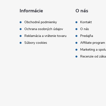
á
Informácie
O nás
p
Obchodné podmienky
Kontakt
Ochrana osobných údajov
O nás
ä
Reklamácia a vrátenie tovaru
Predajňa
t
Súbory cookies
Affiliate program
Marketing a spol
i
Recenzie od záka
e