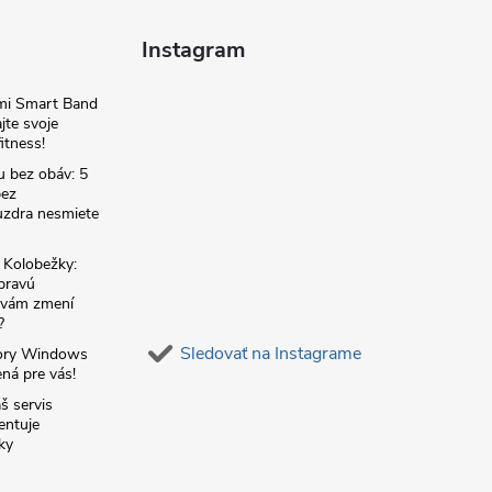
Instagram
omi Smart Band
jte svoje
itness!
u bez obáv: 5
bez
zdra nesmiete
é Kolobežky:
 pravú
á vám zmení
?
Sledovať na Instagrame
ory Windows
ná pre vás!
š servis
entuje
ky