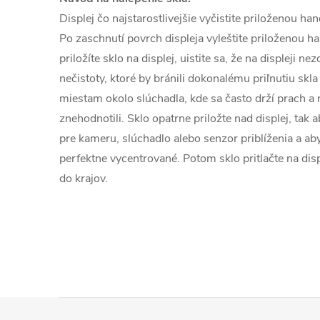
Displej čo najstarostlivejšie vyčistite priloženou h
Po zaschnutí povrch displeja vyleštite priloženou h
priložíte sklo na displej, uistite sa, že na displeji n
nečistoty, ktoré by bránili dokonalému priľnutiu skla
miestam okolo slúchadla, kde sa často drží prach a n
znehodnotili. Sklo opatrne priložte nad displej, tak 
pre kameru, slúchadlo alebo senzor priblíženia a aby
perfektne vycentrované. Potom sklo pritlačte na disp
do krajov.
Z