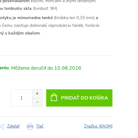
ed poškriabaním
kľúčmi, mincami a inými drobnými
u tvrdnutiu skla
(tvrdosť: 9H)
 dotyku je mimoriadne tenké
(hrúbka len 0,33 mm)
a
a čomu zaisťuje dokonalú reprodukciu farieb, funkcie
lný s každým obalom
.
aniu
10.08.2026
PRIDAŤ DO KOŠÍKA
Zdieľať
Tlač
Značka:
XIAOMI