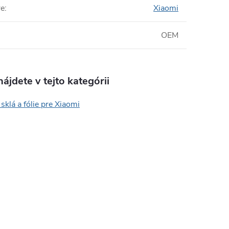
re
:
Xiaomi
OEM
ájdete v tejto kategórii
sklá a fólie pre Xiaomi