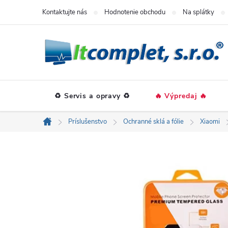
Prejsť
Kontaktujte nás
Hodnotenie obchodu
Na splátky
na
obsah
♻️ Servis a opravy ♻️
🔥 Výpredaj 🔥
Príslušenstvo
Ochranné sklá a fólie
Xiaomi
Domov