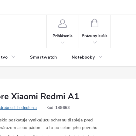
NÁKUPNÝ
KOŠÍK
Prázdny košík
Prihlásenie
stvo
Smartwatch
Notebooky
Počítač
pre Xiaomi Redmi A1
drobnosti hodnotenia
Kód:
148663
sklo
poskytuje vynikajúcu ochranu displeja pred
árazom alebo pádom - a to po celom jeho povrchu.