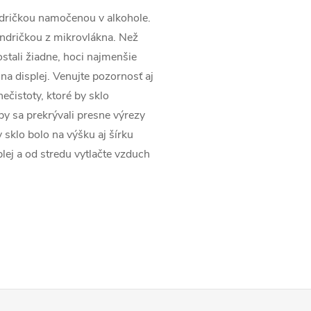
andričkou namočenou v alkohole.
andričkou z mikrovlákna. Než
ezostali žiadne, hoci najmenšie
 na displej. Venujte pozornosť aj
ečistoty, ktoré by sklo
aby sa prekrývali presne výrezy
 sklo bolo na výšku aj šírku
lej a od stredu vytlačte vzduch