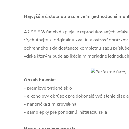
Najvyššia čistota obrazu a veľmi jednoduchá mon
Až 99,9% farieb displeja je reprodukovaných vďaka kr
Vychutnajte si originálnu kvalitu a ostrosť obrázkov
ochranného skla dostanete kompletnú sadu prísluš
vďaka ktorým bude aplikácia mimoriadne jednoduch
Obsah balenia:
- prémiové tvrdené sklo
- alkoholový obrúsok pre dokonalé vyčistenie disple
- handrička z mikrovlákna
- samolepky pre pohodlnú inštaláciu skla
Návod na nalepenie skla: