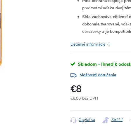
Plná ochrana displeja pr
predmetmi
vďaka dvojitém
Sklo zachováva citlivosť
dokonale tvarované
, vďak
obrazovky
a je kompatibi
Detailné informácie
Skladom - Ihneď k odosl
Možnosti doručenia
€8
€6,50 bez DPH
Jednotková
cena:
Opýtať sa
Strážiť