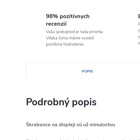
98% pozitívnych
recenzií
P
(
Vaša spokojnosť je naša priorita.
o
Vďaka čomu máme vysoké
i
pozitívne hodnotenie.
POPIS
Podrobný popis
Škrabance na displeji sú už minulosťou