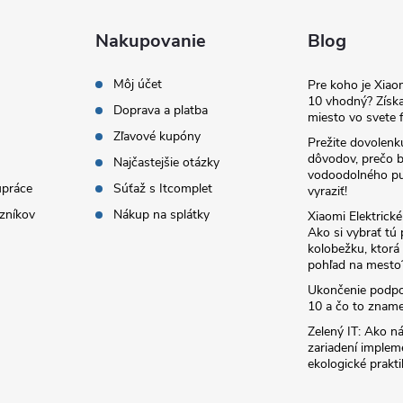
Nakupovanie
Blog
Môj účet
Pre koho je Xia
10 vhodný? Získa
Doprava a platba
miesto vo svete f
Zľavové kupóny
Prežite dovolenk
dôvodov, prečo 
Najčastejšie otázky
vodoodolného pu
upráce
Súťaž s Itcomplet
vyraziť!
zníkov
Nákup na splátky
Xiaomi Elektrick
Ako si vybrať tú
kolobežku, ktor
pohľad na mesto
Ukončenie podp
10 a čo to zname
Zelený IT: Ako ná
zariadení implem
ekologické prakti