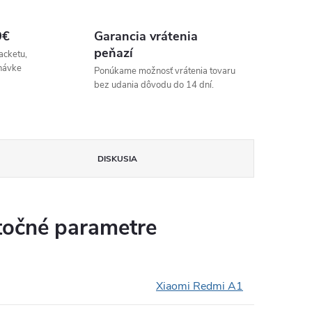
9€
Garancia vrátenia
peňazí
acketu,
návke
Ponúkame možnosť vrátenia tovaru
bez udania dôvodu do 14 dní.
DISKUSIA
očné parametre
Xiaomi Redmi A1