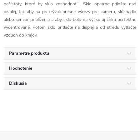
nečistoty, ktoré by sklo znehodnotili. Sklo opatrne priložte nad
displej, tak aby sa prekrývali presne výrezy pre kameru, slúchadlo
alebo senzor priblíženia a aby sklo bolo na výšku aj šírku perfektne
vycentrované. Potom sklo pritlačte na displej a od stredu vytlačte
vzduch do krajov.
Parametre produktu
Hodnotenie
Diskusia
Z