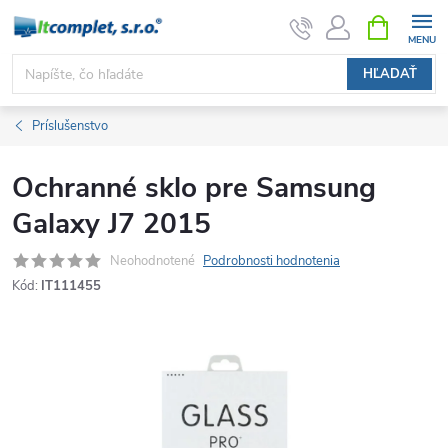
Prejsť
NÁKUPN
KOŠÍK
na
obsah
HĽADAŤ
Príslušenstvo
Ochranné sklo pre Samsung
Galaxy J7 2015
Neohodnotené
Podrobnosti hodnotenia
Kód:
IT111455