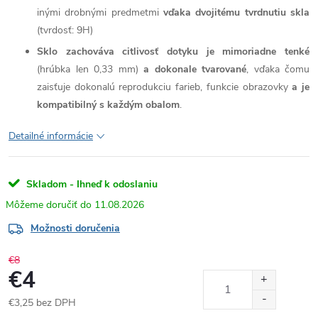
inými drobnými predmetmi
vďaka dvojitému tvrdnutiu skla
(tvrdosť: 9H)
Sklo zachováva citlivosť dotyku je mimoriadne tenké
(hrúbka len 0,33 mm)
a dokonale tvarované
, vďaka čomu
zaisťuje dokonalú reprodukciu farieb, funkcie obrazovky
a je
kompatibilný s každým obalom
.
Detailné informácie
Skladom - Ihneď k odoslaniu
11.08.2026
Možnosti doručenia
€8
€4
€3,25 bez DPH
Jednotková