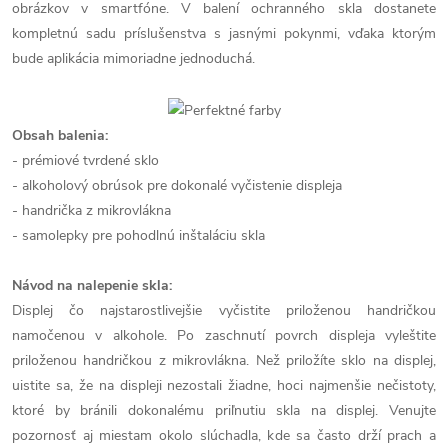
obrázkov v smartfóne. V balení ochranného skla dostanete
kompletnú sadu príslušenstva s jasnými pokynmi, vďaka ktorým
bude aplikácia mimoriadne jednoduchá.
Obsah balenia:
- prémiové tvrdené sklo
- alkoholový obrúsok pre dokonalé vyčistenie displeja
- handrička z mikrovlákna
- samolepky pre pohodlnú inštaláciu skla
Návod na nalepenie skla:
Displej čo najstarostlivejšie vyčistite priloženou handričkou
namočenou v alkohole. Po zaschnutí povrch displeja vyleštite
priloženou handričkou z mikrovlákna. Než priložíte sklo na displej,
uistite sa, že na displeji nezostali žiadne, hoci najmenšie nečistoty,
ktoré by bránili dokonalému priľnutiu skla na displej. Venujte
pozornosť aj miestam okolo slúchadla, kde sa často drží prach a