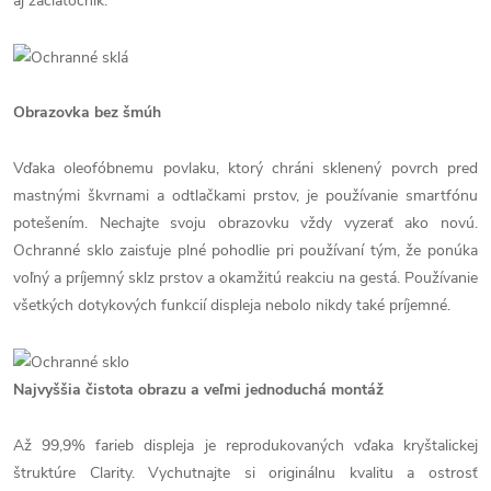
aj začiatočník.
Obrazovka bez šmúh
Vďaka oleofóbnemu povlaku, ktorý chráni sklenený povrch pred
mastnými škvrnami a odtlačkami prstov, je používanie smartfónu
potešením. Nechajte svoju obrazovku vždy vyzerať ako novú.
Ochranné sklo zaisťuje plné pohodlie pri používaní tým, že ponúka
voľný a príjemný sklz prstov a okamžitú reakciu na gestá. Používanie
všetkých dotykových funkcií displeja nebolo nikdy také príjemné.
Najvyššia čistota obrazu a veľmi jednoduchá montáž
Až 99,9% farieb displeja je reprodukovaných vďaka kryštalickej
štruktúre Clarity. Vychutnajte si originálnu kvalitu a ostrosť