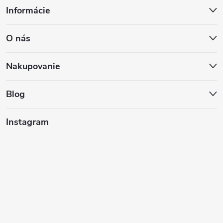
Informácie
á
O nás
p
ä
Nakupovanie
t
Blog
i
Instagram
e