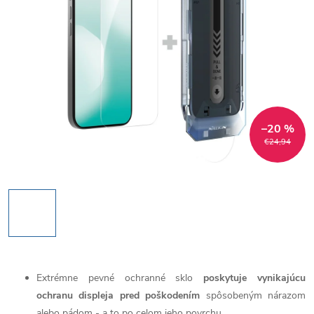
–20 %
€24,94
Extrémne pevné ochranné sklo
poskytuje vynikajúcu
ochranu displeja pred poškodením
spôsobeným nárazom
alebo pádom - a to po celom jeho povrchu.