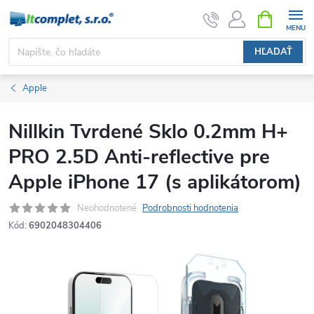
Prejsť
NÁKUPN
KOŠÍK
na
obsah
HĽADAŤ
Apple
Nillkin Tvrdené Sklo 0.2mm H+
PRO 2.5D Anti-reflective pre
Apple iPhone 17 (s aplikátorom)
Neohodnotené
Podrobnosti hodnotenia
Kód:
6902048304406