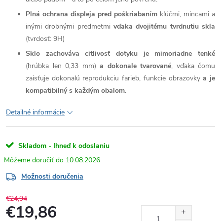
Plná ochrana displeja pred poškriabaním
kľúčmi, mincami a
inými drobnými predmetmi
vďaka dvojitému tvrdnutiu skla
(tvrdosť: 9H)
Sklo zachováva citlivosť dotyku je mimoriadne tenké
(hrúbka len 0,33 mm)
a dokonale tvarované
, vďaka čomu
zaisťuje dokonalú reprodukciu farieb, funkcie obrazovky
a je
kompatibilný s každým obalom
.
Detailné informácie
Skladom - Ihneď k odoslaniu
10.08.2026
Možnosti doručenia
€24,94
€19,86