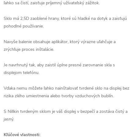
ľahko sa čistí, zaisťuje príjemný užívateľský zážitok.
Sklo má 2,5D zaoblené hrany, ktoré sú hladké na dotyk a zaisťujú
pohodlné používanie.
Navyše balenie obsahuje aplikátor, ktorý výrazne uľahčuje a
zrýchľuje proces inštalácie.
Je navrhnutý tak, aby zaistil úplne presné zarovnanie skla s
displejom telefónu.
Vďaka nemu môžete ľahko nainštalovať tvrdené sklo na displej bez
rizika zlého umiestnenia alebo tvorby vzduchových bublín.
S Nillkin tvrdeným sklom je váš displej v bezpečí a zostáva čistý a
jasný.
Kľúčové vlastnosti: