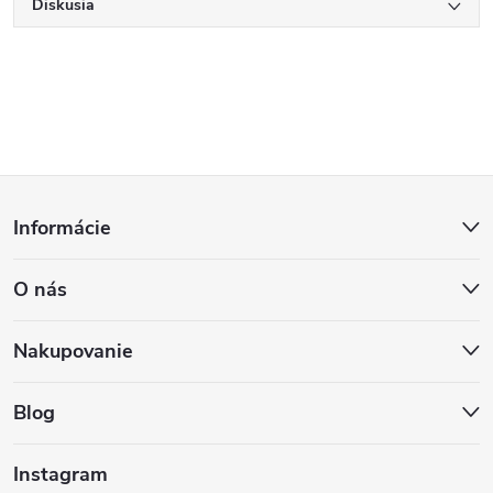
Diskusia
Z
Informácie
á
O nás
p
ä
Nakupovanie
t
Blog
i
Instagram