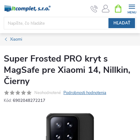
Prejsť
NÁKUPN
KOŠÍK
na
obsah
HĽADAŤ
Xiaomi
Super Frosted PRO kryt s
MagSafe pre Xiaomi 14, Nillkin,
Čierny
Neohodnotené
Podrobnosti hodnotenia
Kód:
6902048272217