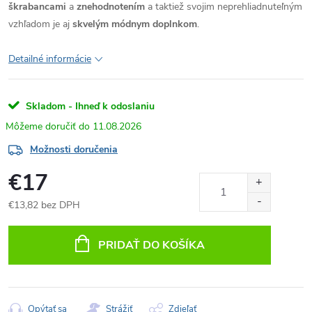
škrabancami
a
znehodnotením
a taktiež svojim neprehliadnuteľným
vzhľadom je aj
skvelým módnym doplnkom
.
Detailné informácie
Skladom - Ihneď k odoslaniu
11.08.2026
Možnosti doručenia
€17
€13,82 bez DPH
Jednotková
cena:
PRIDAŤ DO KOŠÍKA
Opýtať sa
Strážiť
Zdieľať