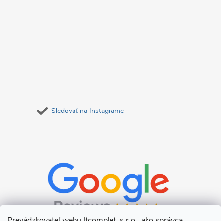
Sledovať na Instagrame
Prevádzkovateľ webu Itcomplet, s.r.o., ako správca