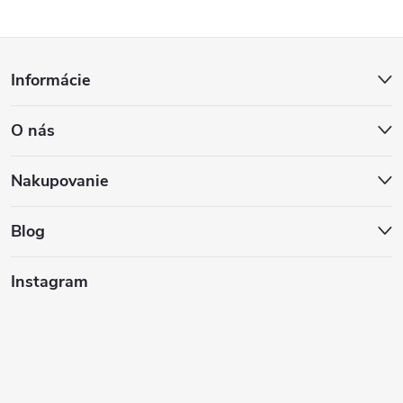
Z
Informácie
á
O nás
p
ä
Nakupovanie
t
Blog
i
Instagram
e