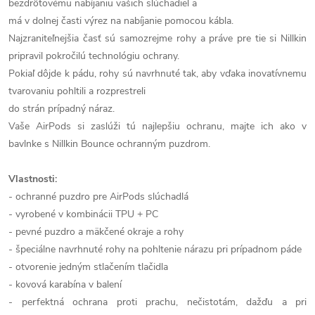
bezdrôtovému nabíjaniu vašich slúchadiel a
má v dolnej časti výrez na nabíjanie pomocou kábla.
Najzraniteľnejšia časť sú samozrejme rohy a práve pre tie si Nillkin
pripravil pokročilú technológiu ochrany.
Pokiaľ dôjde k pádu, rohy sú navrhnuté tak, aby vďaka inovatívnemu
tvarovaniu pohltili a rozprestreli
do strán prípadný náraz.
Vaše AirPods si zaslúži tú najlepšiu ochranu, majte ich ako v
bavlnke s Nillkin Bounce ochranným puzdrom.
Vlastnosti:
- ochranné puzdro pre AirPods slúchadlá
- vyrobené v kombinácii TPU + PC
- pevné puzdro a mäkčené okraje a rohy
- špeciálne navrhnuté rohy na pohltenie nárazu pri prípadnom páde
- otvorenie jedným stlačením tlačidla
- kovová karabína v balení
- perfektná ochrana proti prachu, nečistotám, dažďu a pri