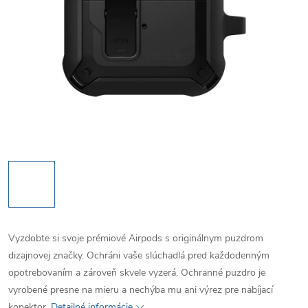
Vyzdobte si svoje prémiové Airpods s originálnym puzdrom
dizajnovej značky. Ochráni vaše slúchadlá pred každodenným
opotrebovaním a zároveň skvele vyzerá. Ochranné puzdro je
vyrobené presne na mieru a nechýba mu ani výrez pre nabíjací
konektor.
Detailné informácie