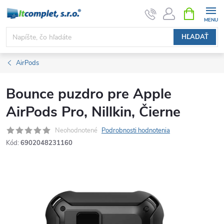
Prejsť
NÁKUPN
KOŠÍK
na
obsah
HĽADAŤ
AirPods
Bounce puzdro pre Apple
AirPods Pro, Nillkin, Čierne
Neohodnotené
Podrobnosti hodnotenia
Kód:
6902048231160