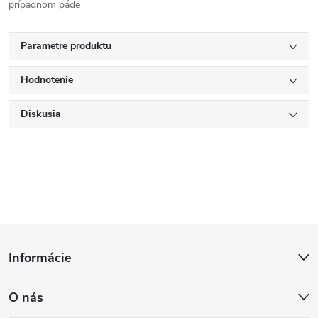
prípadnom páde
Parametre produktu
Hodnotenie
Diskusia
Z
Informácie
á
O nás
p