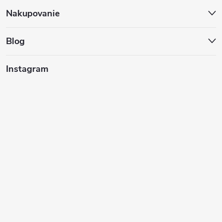
ä
Nakupovanie
t
Blog
i
Instagram
e