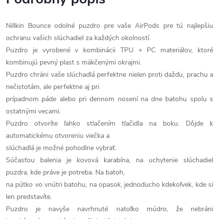
Nillkin Bounce odolné puzdro pre vaše AirPods pre tú najlepšiu
ochranu vašich slúchadiel za každých okolností.
Puzdro je vyrobené v kombinácii TPU + PC materiálov, ktoré
kombinujú pevný plast s mäkčenými okrajmi.
Puzdro chráni vaše slúchadlá perfektne nielen proti dažďu, prachu a
nečistotám, ale perfektne aj pri
prípadnom páde alebo pri dennom nosení na dne batohu spolu s
ostatnými vecami.
Puzdro otvoríte ľahko stlačením tlačidla na boku. Dôjde k
automatickému otvoreniu viečka a
slúchadlá je možné pohodlne vybrať.
Súčasťou balenia je kovová karabína, na uchytenie slúchadiel
puzdra, kde práve je potreba. Na batoh,
na pútko vo vnútri batohu, na opasok, jednoducho kdekoľvek, kde si
len predstavíte.
Puzdro je navyše navrhnuté natoľko múdro, že nebráni