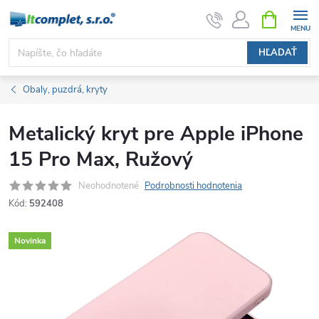
Prejsť
NÁKUPN
KOŠÍK
na
obsah
HĽADAŤ
Obaly, puzdrá, kryty
Metalický kryt pre Apple iPhone
15 Pro Max, Ružový
Neohodnotené
Podrobnosti hodnotenia
Kód:
592408
Novinka