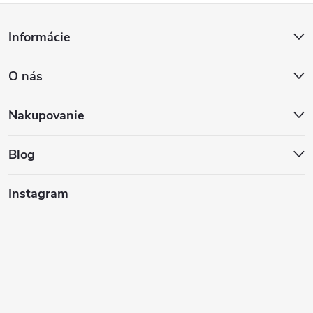
Z
Informácie
á
O nás
p
ä
Nakupovanie
t
Blog
i
Instagram
e