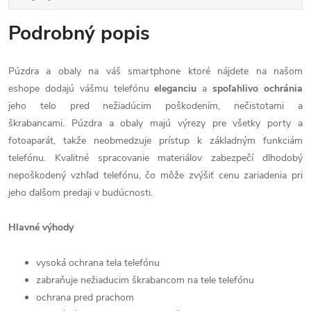
Podrobný popis
Púzdra a obaly na váš smartphone ktoré nájdete na našom
eshope dodajú vášmu telefónu
eleganciu
a
spoľahlivo
ochránia
jeho telo pred nežiadúcim poškodením, nečistotami a
škrabancami. Púzdra a obaly majú výrezy pre všetky porty a
fotoaparát, takže neobmedzuje prístup k základným funkciám
telefónu. Kvalitné spracovanie materiálov zabezpečí dlhodobý
nepoškodený vzhľad telefónu, čo môže zvýšiť cenu zariadenia pri
jeho ďalšom predaji v budúcnosti.
Hlavné výhody
vysoká ochrana tela telefónu
zabraňuje nežiaducim škrabancom na tele telefónu
ochrana pred prachom