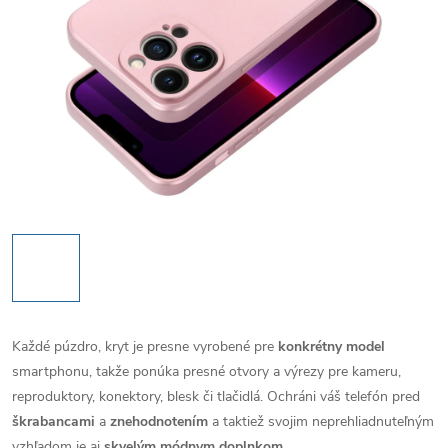
Každé púzdro, kryt je presne vyrobené pre
konkrétny model
smartphonu, takže ponúka presné otvory a výrezy pre kameru,
reproduktory, konektory, blesk či tlačidlá. Ochráni váš telefón pred
škrabancami
a
znehodnotením
a taktiež svojim neprehliadnuteľným
vzhľadom je aj
skvelým módnym doplnkom
.