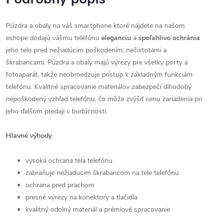
Púzdra a obaly na váš smartphone ktoré nájdete na našom
eshope dodajú vášmu telefónu
eleganciu
a
spoľahlivo
ochránia
jeho telo pred nežiadúcim poškodením, nečistotami a
škrabancami. Púzdra a obaly majú výrezy pre všetky porty a
fotoaparát, takže neobmedzuje prístup k základným funkciám
telefónu. Kvalitné spracovanie materiálov zabezpečí dlhodobý
nepoškodený vzhľad telefónu, čo môže zvýšiť cenu zariadenia pri
jeho ďalšom predaji v budúcnosti.
Hlavné výhody
vysoká ochrana tela telefónu
zabraňuje nežiaducim škrabancom na tele telefónu
ochrana pred prachom
presné výrezy na konektory a tlačidla
kvalitný odolný materiál a prémiové spracovanie