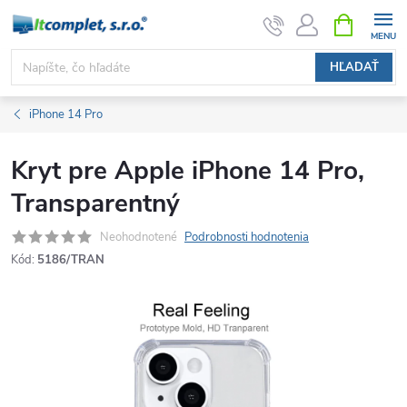
Prejsť
NÁKUPN
KOŠÍK
na
obsah
HĽADAŤ
iPhone 14 Pro
Kryt pre Apple iPhone 14 Pro,
Transparentný
Neohodnotené
Podrobnosti hodnotenia
Kód:
5186/TRAN