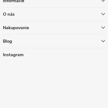
Informácie
á
O nás
p
ä
Nakupovanie
t
Blog
i
Instagram
e