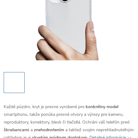
Každé púzdro, kryt je presne vyrobené pre
konkrétny model
smartphonu, takže ponúka presné otvory a výrezy pre kameru,
reproduktory, konektory, blesk či tlačidlá. Ochráni váš telefón pred
škrabancami
a
znehodnotením
a taktiež svojim neprehliadnuteľným
vzhľadom je aj
skvelým módnym doplnkom
.
Detailné informácie