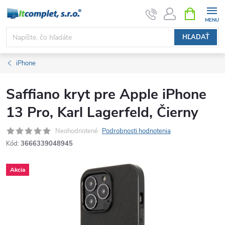
Prejsť
NÁKUPN
KOŠÍK
na
obsah
HĽADAŤ
iPhone
Saffiano kryt pre Apple iPhone
13 Pro, Karl Lagerfeld, Čierny
Neohodnotené
Podrobnosti hodnotenia
Kód:
3666339048945
Akcia