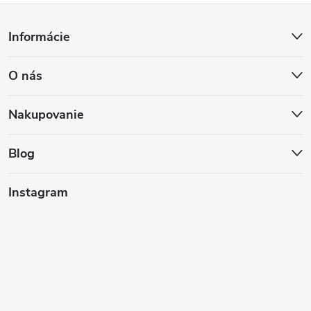
Z
Informácie
á
O nás
p
ä
Nakupovanie
t
Blog
i
Instagram
e