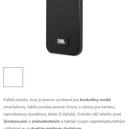
Každé púzdro, kryt je presne vyrobené pre
konkrétny model
smartphonu, takže ponúka presné otvory a výrezy pre kameru,
reproduktory, konektory, blesk či tlačidlá. Ochráni váš telefón pred
škrabancami
a
znehodnotením
a taktiež svojim neprehliadnuteľným
vzhľadom je aj
skvelým módnym doplnkom
.