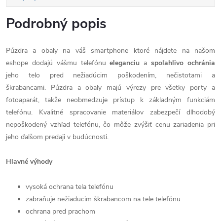
Podrobný popis
Púzdra a obaly na váš smartphone ktoré nájdete na našom
eshope dodajú vášmu telefónu
eleganciu
a
spoľahlivo
ochránia
jeho telo pred nežiadúcim poškodením, nečistotami a
škrabancami. Púzdra a obaly majú výrezy pre všetky porty a
fotoaparát, takže neobmedzuje prístup k základným funkciám
telefónu. Kvalitné spracovanie materiálov zabezpečí dlhodobý
nepoškodený vzhľad telefónu, čo môže zvýšiť cenu zariadenia pri
jeho ďalšom predaji v budúcnosti.
Hlavné výhody
vysoká ochrana tela telefónu
zabraňuje nežiaducim škrabancom na tele telefónu
ochrana pred prachom