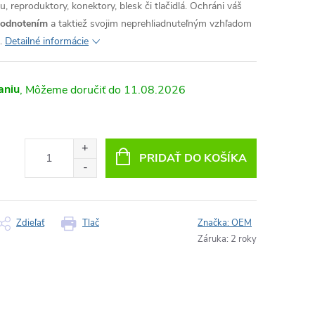
, reproduktory, konektory, blesk či tlačidlá. Ochráni váš
hodnotením
a taktiež svojim neprehliadnuteľným vzhľadom
.
Detailné informácie
aniu
11.08.2026
PRIDAŤ DO KOŠÍKA
Zdieľať
Tlač
Značka:
OEM
Záruka
:
2 roky