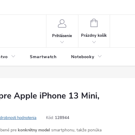
NÁKUPNÝ
KOŠÍK
Prázdny košík
Prihlásenie
stvo
Smartwatch
Notebooky
Počítač
 pre Apple iPhone 13 Mini,
drobnosti hodnotenia
Kód:
128944
robené pre
konkrétny model
smartphonu, takže ponúka