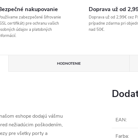
Bezpečné nakupovanie
Doprava už od 2,9
oužívame zabezpečené šifrovanie
Doprava už od 2,99€ cez P
SSL certifikát) pre ochranu vašich
prípadne zdarma pri objed
sobných údajov a platobných
nad 50€.
nformácií.
HODNOTENIE
Dodat
a našom eshope dodajú vášmu
EAN
:
 pred nežiadúcim poškodením,
ezy pre všetky porty a
Farba
: