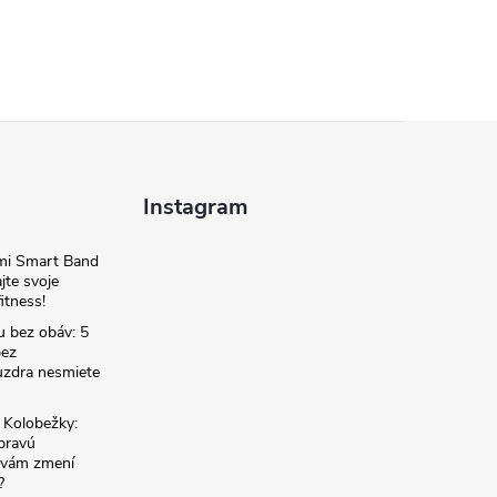
Instagram
omi Smart Band
jte svoje
itness!
u bez obáv: 5
bez
zdra nesmiete
é Kolobežky:
 pravú
á vám zmení
?