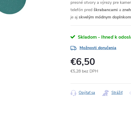
presné otvory a výrezy pre kameru
telefón pred
škrabancami
a
zne
je aj
skvelým módnym doplnkom
Skladom - Ihneď k odosl
Možnosti doručenia
€6,50
€5,28 bez DPH
Jednotková
cena:
Opýtať sa
Strážiť