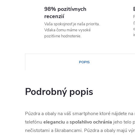
98% pozitívnych
recenzií
P
(
Vaša spokojnosť je naša priorita.
o
Vďaka čomu máme vysoké
i
pozitívne hodnotenie.
POPIS
Podrobný popis
Púzdra a obaly na váš smartphone ktoré nájdete n
telefónu
eleganciu
a
spoľahlivo
ochránia
jeho telo
nečistotami a škrabancami. Púzdra a obaly majú výr