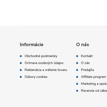
Z
á
Informácie
O nás
p
Obchodné podmienky
Kontakt
Ochrana osobných údajov
O nás
ä
Reklamácia a vrátenie tovaru
Predajňa
t
Súbory cookies
Affiliate program
Marketing a spol
i
Recenzie od záka
e