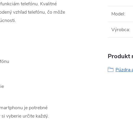
funkciám telefónu. Kvalitné
odený vzhľad telefónu, čo môže
Model
:
úcnosti.
Výrobca
:
Produkt n
efónu
Púzdra a
ie
smartphonu je potrebné
 si vyberie určite každý.