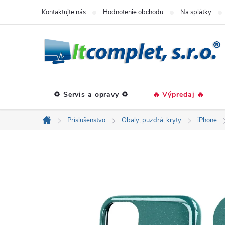
Prejsť
Kontaktujte nás
Hodnotenie obchodu
Na splátky
na
obsah
♻️ Servis a opravy ♻️
🔥 Výpredaj 🔥
Príslušenstvo
Obaly, puzdrá, kryty
iPhone
Domov