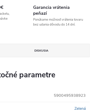
9€
Garancia vrátenia
peňazí
acketu,
návke
Ponúkame možnosť vrátenia tovaru
bez udania dôvodu do 14 dní.
DISKUSIA
očné parametre
5900495938923
Zelená