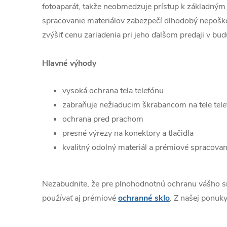
fotoaparát, takže neobmedzuje prístup k základným 
spracovanie materiálov zabezpečí dlhodobý nepošk
zvýšiť cenu zariadenia pri jeho ďalšom predaji v bud
Hlavné výhody
vysoká ochrana tela telefónu
zabraňuje nežiaducim škrabancom na tele tel
ochrana pred prachom
presné výrezy na konektory a tlačidla
kvalitný odolný materiál a prémiové spracovan
Nezabudnite, že pre plnohodnotnú ochranu vášho 
používať aj prémiové
ochranné sklo
. Z našej ponuky