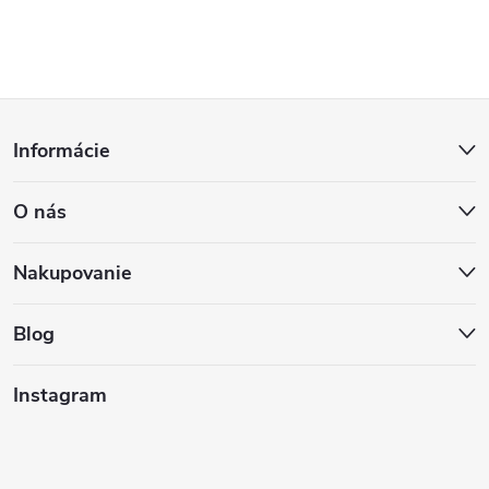
Z
Informácie
á
O nás
p
ä
Nakupovanie
t
Blog
i
Instagram
e