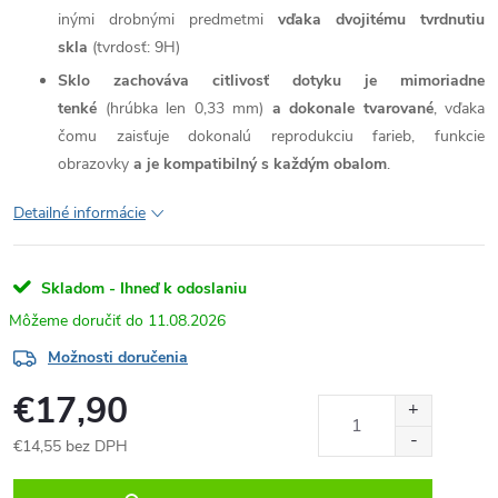
inými drobnými predmetmi
vďaka dvojitému tvrdnutiu
skla
(tvrdosť: 9H)
Sklo zachováva citlivosť dotyku je mimoriadne
tenké
(hrúbka len 0,33 mm)
a dokonale tvarované
, vďaka
čomu zaisťuje dokonalú reprodukciu farieb, funkcie
obrazovky
a je kompatibilný s každým obalom
.
Detailné informácie
Skladom - Ihneď k odoslaniu
11.08.2026
Možnosti doručenia
€17,90
€14,55 bez DPH
Jednotková
cena: