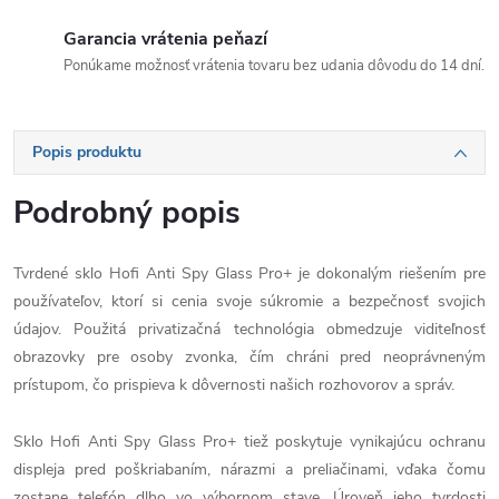
Garancia vrátenia peňazí
Ponúkame možnosť vrátenia tovaru bez udania dôvodu do 14 dní.
Popis produktu
Podrobný popis
Tvrdené sklo Hofi Anti Spy Glass Pro+ je dokonalým riešením pre
používateľov, ktorí si cenia svoje súkromie a bezpečnosť svojich
údajov. Použitá privatizačná technológia obmedzuje viditeľnosť
obrazovky pre osoby zvonka, čím chráni pred neoprávneným
prístupom, čo prispieva k dôvernosti našich rozhovorov a správ.
Sklo Hofi Anti Spy Glass Pro+ tiež poskytuje vynikajúcu ochranu
displeja pred poškriabaním, nárazmi a preliačinami, vďaka čomu
zostane telefón dlho vo výbornom stave. Úroveň jeho tvrdosti