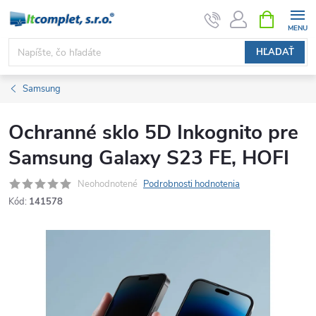
Prejsť
NÁKUPN
KOŠÍK
na
obsah
HĽADAŤ
Samsung
Ochranné sklo 5D Inkognito pre
Samsung Galaxy S23 FE, HOFI
Neohodnotené
Podrobnosti hodnotenia
Kód:
141578