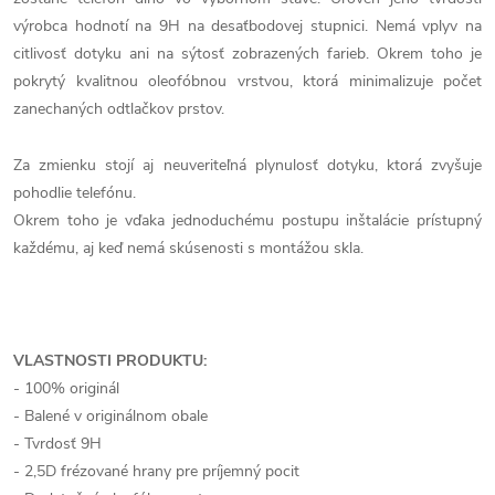
výrobca hodnotí na 9H na desaťbodovej stupnici. Nemá vplyv na
citlivosť dotyku ani na sýtosť zobrazených farieb. Okrem toho je
pokrytý kvalitnou oleofóbnou vrstvou, ktorá minimalizuje počet
zanechaných odtlačkov prstov.
Za zmienku stojí aj neuveriteľná plynulosť dotyku, ktorá zvyšuje
pohodlie telefónu.
Okrem toho je vďaka jednoduchému postupu inštalácie prístupný
každému, aj keď nemá skúsenosti s montážou skla.
VLASTNOSTI PRODUKTU:
- 100% originál
- Balené v originálnom obale
- Tvrdosť 9H
- 2,5D frézované hrany pre príjemný pocit