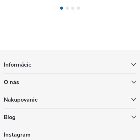
Z
Informácie
á
O nás
p
ä
Nakupovanie
t
Blog
i
Instagram