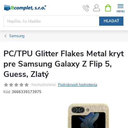
Prejsť
NÁKUPN
KOŠÍK
na
obsah
HĽADAŤ
Samsung
PC/TPU Glitter Flakes Metal kryt
pre Samsung Galaxy Z Flip 5,
Guess, Zlatý
Neohodnotené
Podrobnosti hodnotenia
Kód:
3666339173975