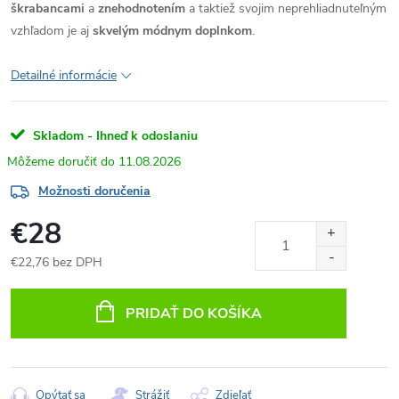
škrabancami
a
znehodnotením
a taktiež svojim neprehliadnuteľným
vzhľadom je aj
skvelým módnym doplnkom
.
Detailné informácie
Skladom - Ihneď k odoslaniu
11.08.2026
Možnosti doručenia
€28
€22,76 bez DPH
Jednotková
cena:
PRIDAŤ DO KOŠÍKA
Opýtať sa
Strážiť
Zdieľať