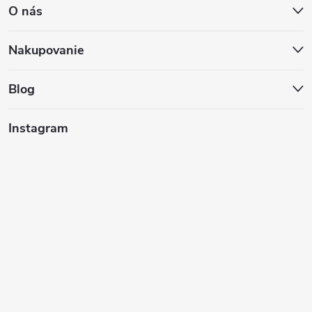
O nás
p
ä
Nakupovanie
t
Blog
i
Instagram
e