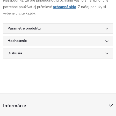
Nezabudnite, že pre plnohodnotnú ochranu vášho smartphonu je
potrebné používať aj prémiové
ochranné sklo
. Z našej ponuky si
vyberie určite každý.
Parametre produktu
Hodnotenie
Diskusia
Z
Informácie
á