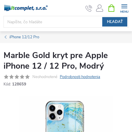
Prejsť
NÁKUPN
KOŠÍK
na
obsah
HĽADAŤ
iPhone 12/12 Pro
Marble Gold kryt pre Apple
iPhone 12 / 12 Pro, Modrý
Neohodnotené
Podrobnosti hodnotenia
Kód:
128659