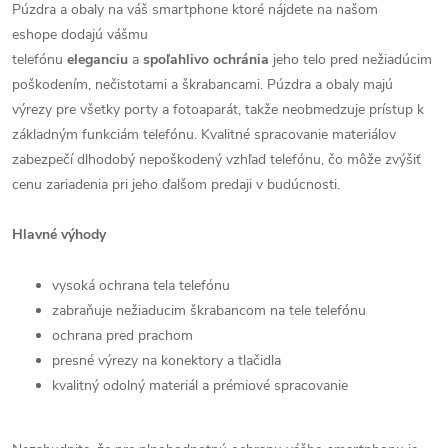
Púzdra a obaly na váš smartphone ktoré nájdete na našom
eshope dodajú vášmu
telefónu
eleganciu
a
spoľahlivo
ochránia
jeho telo pred nežiadúcim
poškodením, nečistotami a škrabancami. Púzdra a obaly majú
výrezy pre všetky porty a fotoaparát, takže neobmedzuje prístup k
základným funkciám telefónu. Kvalitné spracovanie materiálov
zabezpečí dlhodobý nepoškodený vzhľad telefónu, čo môže zvýšiť
cenu zariadenia pri jeho ďalšom predaji v budúcnosti.
Hlavné výhody
vysoká ochrana tela telefónu
zabraňuje nežiaducim škrabancom na tele telefónu
ochrana pred prachom
presné výrezy na konektory a tlačidla
kvalitný odolný materiál a prémiové spracovanie