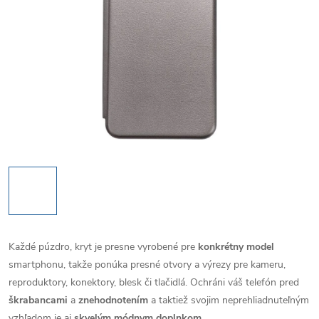
Každé púzdro, kryt je presne vyrobené pre
konkrétny model
smartphonu, takže ponúka presné otvory a výrezy pre kameru,
reproduktory, konektory, blesk či tlačidlá. Ochráni váš telefón pred
škrabancami
a
znehodnotením
a taktiež svojim neprehliadnuteľným
vzhľadom je aj
skvelým módnym doplnkom
.