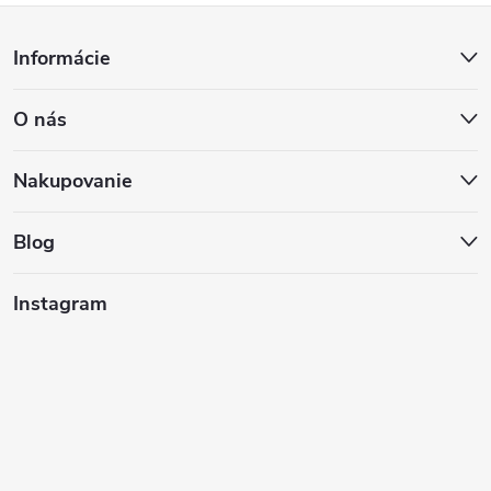
Z
Informácie
á
O nás
p
ä
Nakupovanie
t
Blog
i
Instagram
e