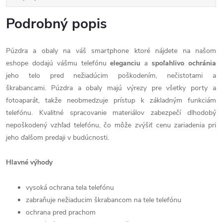
Podrobný popis
Púzdra a obaly na váš smartphone ktoré nájdete na našom
eshope dodajú vášmu telefónu
eleganciu
a
spoľahlivo
ochránia
jeho telo pred nežiadúcim poškodením, nečistotami a
škrabancami. Púzdra a obaly majú výrezy pre všetky porty a
fotoaparát, takže neobmedzuje prístup k základným funkciám
telefónu. Kvalitné spracovanie materiálov zabezpečí dlhodobý
nepoškodený vzhľad telefónu, čo môže zvýšiť cenu zariadenia pri
jeho ďalšom predaji v budúcnosti.
Hlavné výhody
vysoká ochrana tela telefónu
zabraňuje nežiaducim škrabancom na tele telefónu
ochrana pred prachom