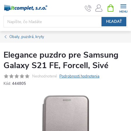
Prejsť
NÁKUPN
KOŠÍK
na
obsah
HĽADAŤ
Obaly, puzdrá, kryty
Elegance puzdro pre Samsung
Galaxy S21 FE, Forcell, Sivé
Neohodnotené
Podrobnosti hodnotenia
Kód:
444805