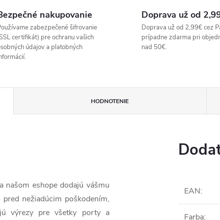
Bezpečné nakupovanie
Doprava už od 2,9
oužívame zabezpečené šifrovanie
Doprava už od 2,99€ cez P
SSL certifikát) pre ochranu vašich
prípadne zdarma pri objed
sobných údajov a platobných
nad 50€.
nformácií.
HODNOTENIE
Dodat
 na našom eshope dodajú vášmu
EAN
:
o pred nežiadúcim poškodením,
jú výrezy pre všetky porty a
Farba
: