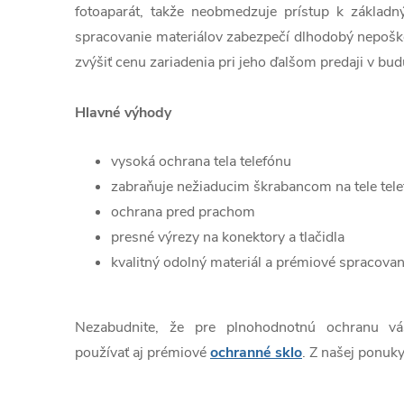
fotoaparát, takže neobmedzuje prístup k základn
spracovanie materiálov zabezpečí dlhodobý nepošk
zvýšiť cenu zariadenia pri jeho ďalšom predaji v bud
Hlavné výhody
vysoká ochrana tela telefónu
zabraňuje nežiaducim škrabancom na tele tel
ochrana pred prachom
presné výrezy na konektory a tlačidla
kvalitný odolný materiál a prémiové spracovan
Nezabudnite, že pre plnohodnotnú ochranu v
používať aj prémiové
ochranné sklo
. Z našej ponuky