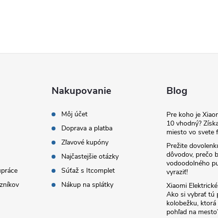
Nakupovanie
Blog
Môj účet
Pre koho je Xia
10 vhodný? Získa
Doprava a platba
miesto vo svete f
Zľavové kupóny
Prežite dovolenk
dôvodov, prečo 
Najčastejšie otázky
vodoodolného pu
upráce
Súťaž s Itcomplet
vyraziť!
zníkov
Nákup na splátky
Xiaomi Elektrick
Ako si vybrať tú
kolobežku, ktor
pohľad na mesto