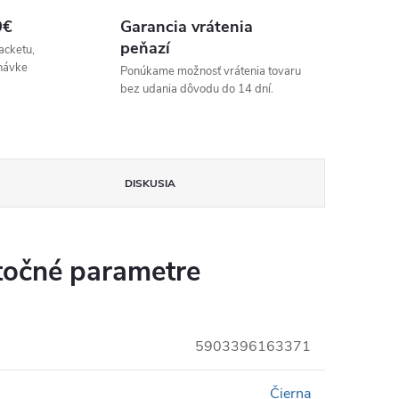
9€
Garancia vrátenia
peňazí
acketu,
návke
Ponúkame možnosť vrátenia tovaru
bez udania dôvodu do 14 dní.
DISKUSIA
očné parametre
5903396163371
Čierna