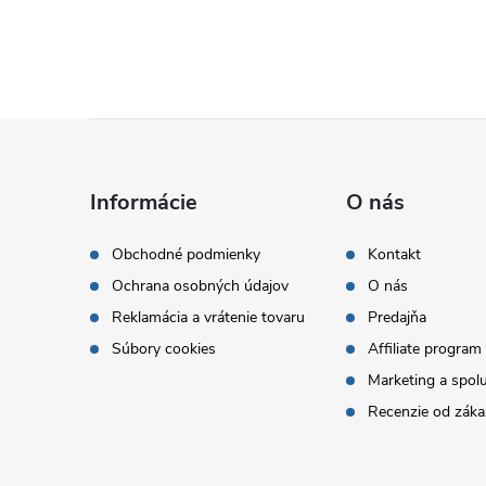
Z
á
Informácie
O nás
p
Obchodné podmienky
Kontakt
Ochrana osobných údajov
O nás
ä
Reklamácia a vrátenie tovaru
Predajňa
t
Súbory cookies
Affiliate program
Marketing a spol
i
Recenzie od záka
e