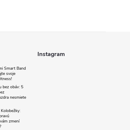
Instagram
omi Smart Band
jte svoje
itness!
u bez obáv: 5
bez
zdra nesmiete
é Kolobežky:
 pravú
á vám zmení
?