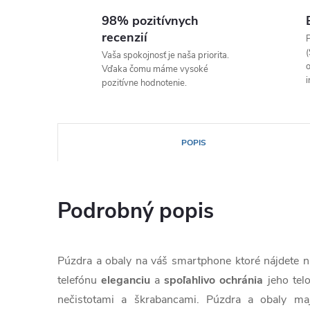
98% pozitívnych
recenzií
P
(
Vaša spokojnosť je naša priorita.
o
Vďaka čomu máme vysoké
i
pozitívne hodnotenie.
POPIS
Podrobný popis
Púzdra a obaly na váš smartphone ktoré nájdete
telefónu
eleganciu
a
spoľahlivo
ochránia
jeho tel
nečistotami a škrabancami. Púzdra a obaly ma