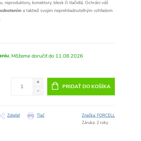
, reproduktory, konektory, blesk či tlačidlá. Ochráni váš
hodnotením
a taktiež svojim neprehliadnuteľným vzhľadom
.
aniu
11.08.2026
PRIDAŤ DO KOŠÍKA
Zdieľať
Tlač
Značka:
FORCELL
Záruka
:
2 roky