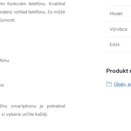
ým funkciám telefónu. Kvalitné
odený vzhľad telefónu, čo môže
Model
:
úcnosti.
Výrobca
:
EAN
:
efónu
Produkt n
Obaly, p
ie
ášho smartphonu je potrebné
 si vyberie určite každý.