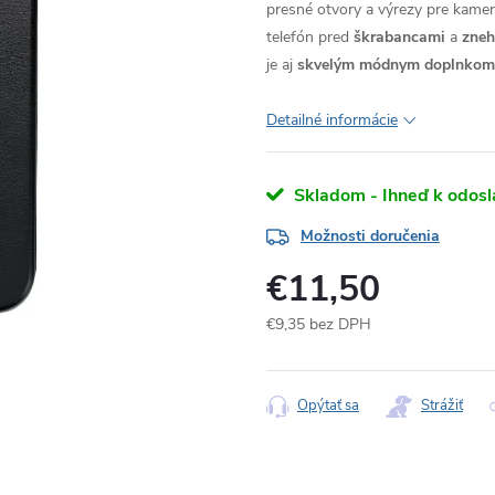
presné otvory a výrezy pre kameru
telefón pred
škrabancami
a
zne
je aj
skvelým módnym doplnkom
Detailné informácie
Skladom - Ihneď k odosl
Možnosti doručenia
€11,50
€9,35 bez DPH
Jednotková
cena:
Opýtať sa
Strážiť