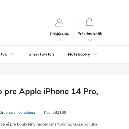
NÁKUPNÝ
KOŠÍK
Prázdny košík
Prihlásenie
stvo
Smartwatch
Notebooky
Počítač
 pre Apple iPhone 14 Pro,
drobnosti hodnotenia
Kód:
582189
robené pre
konkrétny model
smartphonu, takže ponúka