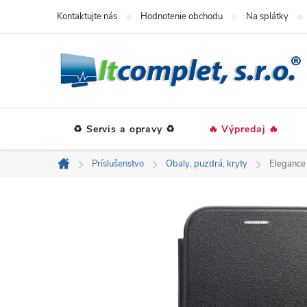
Prejsť
Kontaktujte nás
Hodnotenie obchodu
Na splátky
na
obsah
♻️ Servis a opravy ♻️
🔥 Výpredaj 🔥
Príslušenstvo
Obaly, puzdrá, kryty
Elegance 
Domov