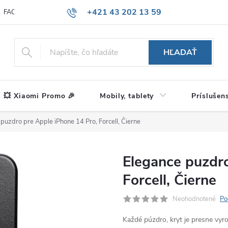
+421 43 202 13 59
FAQ
Blog
HĽADAŤ
💥 Xiaomi Promo 🎉
Mobily, tablety
Príslušen
puzdro pre Apple iPhone 14 Pro, Forcell, Čierne
Elegance puzdro
Forcell, Čierne
Neohodnotené
Po
Každé púzdro, kryt je presne vy