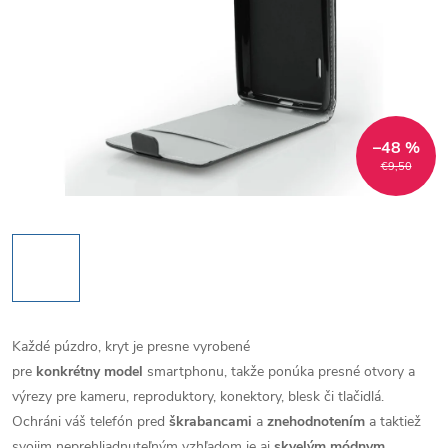
–48 %
€9,50
Každé púzdro, kryt je presne vyrobené
pre
konkrétny model
smartphonu, takže ponúka presné otvory a
výrezy pre kameru, reproduktory, konektory, blesk či tlačidlá.
Ochráni váš telefón pred
škrabancami
a
znehodnotením
a taktiež
svojim neprehliadnuteľným vzhľadom je aj
skvelým módnym