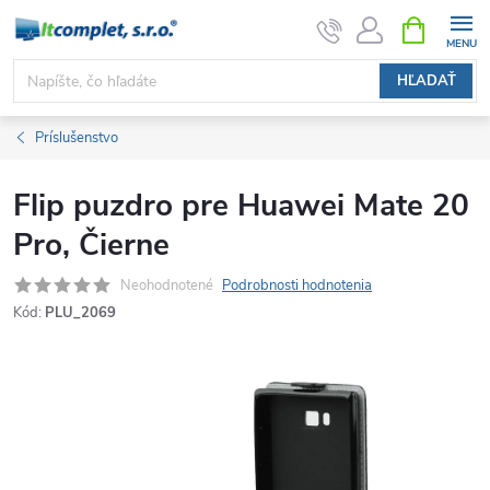
Prejsť
NÁKUPN
KOŠÍK
na
obsah
HĽADAŤ
Príslušenstvo
Flip puzdro pre Huawei Mate 20
Pro, Čierne
Neohodnotené
Podrobnosti hodnotenia
Kód:
PLU_2069