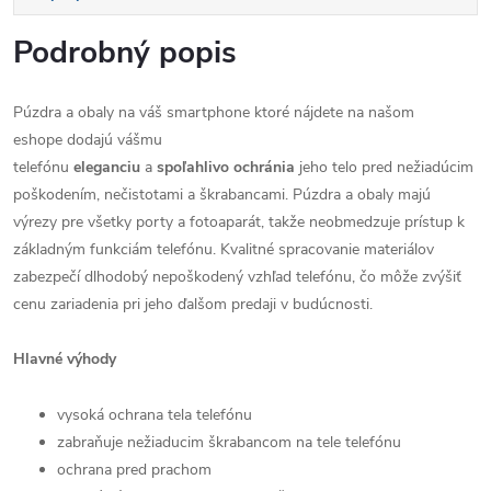
Podrobný popis
Púzdra a obaly na váš smartphone ktoré nájdete na našom
eshope dodajú vášmu
telefónu
eleganciu
a
spoľahlivo
ochránia
jeho telo pred nežiadúcim
poškodením, nečistotami a škrabancami. Púzdra a obaly majú
výrezy pre všetky porty a fotoaparát, takže neobmedzuje prístup k
základným funkciám telefónu. Kvalitné spracovanie materiálov
zabezpečí dlhodobý nepoškodený vzhľad telefónu, čo môže zvýšiť
cenu zariadenia pri jeho ďalšom predaji v budúcnosti.
Hlavné výhody
vysoká ochrana tela telefónu
zabraňuje nežiaducim škrabancom na tele telefónu
ochrana pred prachom