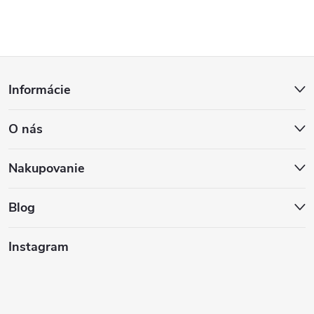
Z
Informácie
á
O nás
p
ä
Nakupovanie
t
Blog
i
Instagram
e