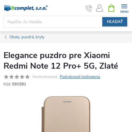
Prejsť
NÁKUPN
KOŠÍK
na
obsah
HĽADAŤ
Obaly, puzdrá, kryty
Elegance puzdro pre Xiaomi
Redmi Note 12 Pro+ 5G, Zlaté
Neohodnotené
Podrobnosti hodnotenia
Kód:
591581