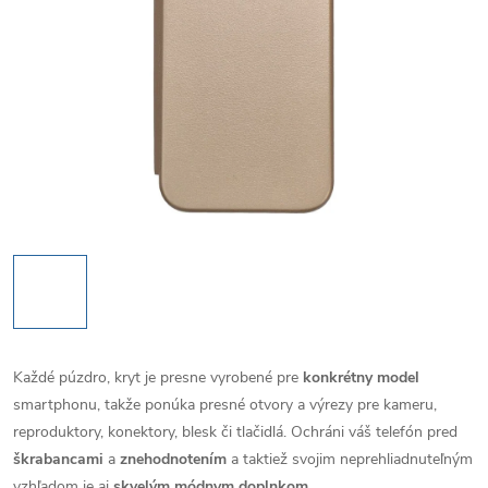
Každé púzdro, kryt je presne vyrobené pre
konkrétny model
smartphonu, takže ponúka presné otvory a výrezy pre kameru,
reproduktory, konektory, blesk či tlačidlá. Ochráni váš telefón pred
škrabancami
a
znehodnotením
a taktiež svojim neprehliadnuteľným
vzhľadom je aj
skvelým módnym doplnkom
.