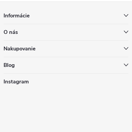
Z
Informácie
á
O nás
p
ä
Nakupovanie
t
Blog
i
Instagram
e