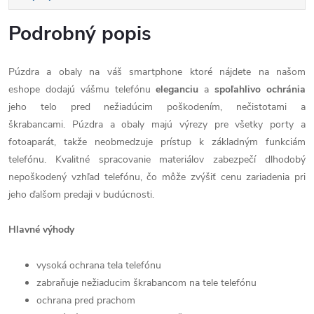
Podrobný popis
Púzdra a obaly na váš smartphone ktoré nájdete na našom
eshope dodajú vášmu telefónu
eleganciu
a
spoľahlivo
ochránia
jeho telo pred nežiadúcim poškodením, nečistotami a
škrabancami. Púzdra a obaly majú výrezy pre všetky porty a
fotoaparát, takže neobmedzuje prístup k základným funkciám
telefónu. Kvalitné spracovanie materiálov zabezpečí dlhodobý
nepoškodený vzhľad telefónu, čo môže zvýšiť cenu zariadenia pri
jeho ďalšom predaji v budúcnosti.
Hlavné výhody
vysoká ochrana tela telefónu
zabraňuje nežiaducim škrabancom na tele telefónu
ochrana pred prachom