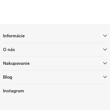
Z
Informácie
á
O nás
p
ä
Nakupovanie
t
Blog
i
Instagram
e