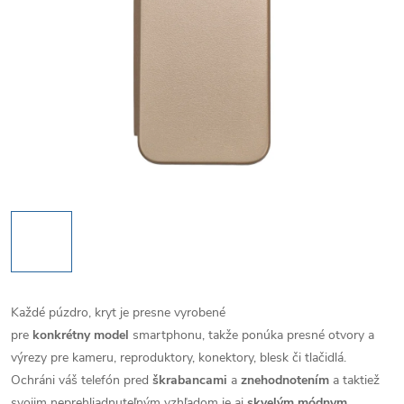
Každé púzdro, kryt je presne vyrobené
pre
konkrétny model
smartphonu, takže ponúka presné otvory a
výrezy pre kameru, reproduktory, konektory, blesk či tlačidlá.
Ochráni váš telefón pred
škrabancami
a
znehodnotením
a taktiež
svojim neprehliadnuteľným vzhľadom je aj
skvelým módnym