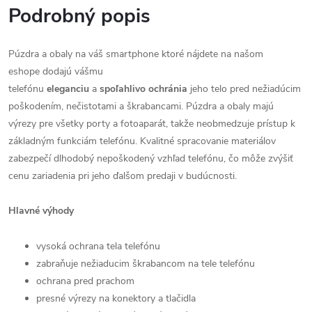
Podrobný popis
Púzdra a obaly na váš smartphone ktoré nájdete na našom
eshope dodajú vášmu
telefónu
eleganciu
a
spoľahlivo
ochránia
jeho telo pred nežiadúcim
poškodením, nečistotami a škrabancami. Púzdra a obaly majú
výrezy pre všetky porty a fotoaparát, takže neobmedzuje prístup k
základným funkciám telefónu. Kvalitné spracovanie materiálov
zabezpečí dlhodobý nepoškodený vzhľad telefónu, čo môže zvýšiť
cenu zariadenia pri jeho ďalšom predaji v budúcnosti.
Hlavné výhody
vysoká ochrana tela telefónu
zabraňuje nežiaducim škrabancom na tele telefónu
ochrana pred prachom
presné výrezy na konektory a tlačidla