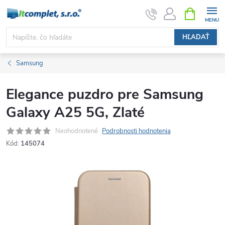
Prejsť
NÁKUPN
KOŠÍK
na
obsah
HĽADAŤ
Samsung
Elegance puzdro pre Samsung
Galaxy A25 5G, Zlaté
Neohodnotené
Podrobnosti hodnotenia
Kód:
145074