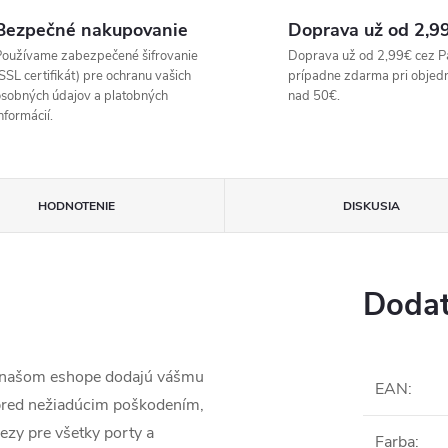
Bezpečné nakupovanie
Doprava už od 2,9
oužívame zabezpečené šifrovanie
Doprava už od 2,99€ cez P
SSL certifikát) pre ochranu vašich
prípadne zdarma pri objed
sobných údajov a platobných
nad 50€.
nformácií.
HODNOTENIE
DISKUSIA
Dodat
a našom eshope dodajú vášmu
EAN
:
 pred nežiadúcim poškodením,
ezy pre všetky porty a
Farba
: