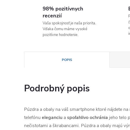
98% pozitívnych
recenzií
P
(
Vaša spokojnosť je naša priorita.
o
Vďaka čomu máme vysoké
i
pozitívne hodnotenie.
POPIS
Podrobný popis
Púzdra a obaly na váš smartphone ktoré nájdete n
telefónu
eleganciu
a
spoľahlivo
ochránia
jeho telo
nečistotami a škrabancami. Púzdra a obaly majú výr