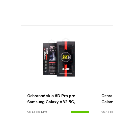
Shield
Ochranné sklo 6D Pro pre
Ochra
6/A56,
Samsung Galaxy A32 5G,
Galax
Veason
OBAL:
€8,13 bez DPH
€6,42 b