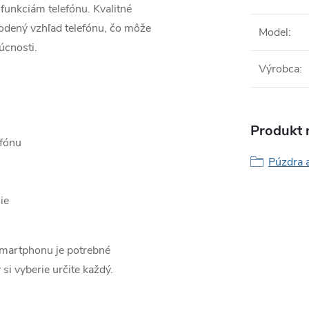
funkciám telefónu. Kvalitné
odený vzhľad telefónu, čo môže
Model
:
úcnosti.
Výrobca
:
Produkt n
efónu
Púzdra 
ie
smartphonu je potrebné
 si vyberie určite každý.