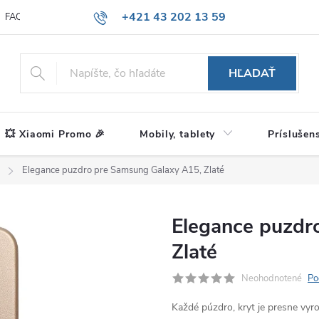
+421 43 202 13 59
FAQ
Blog
HĽADAŤ
💥 Xiaomi Promo 🎉
Mobily, tablety
Príslušen
Elegance puzdro pre Samsung Galaxy A15, Zlaté
Elegance puzdr
Zlaté
Neohodnotené
Po
Každé púzdro, kryt je presne vy