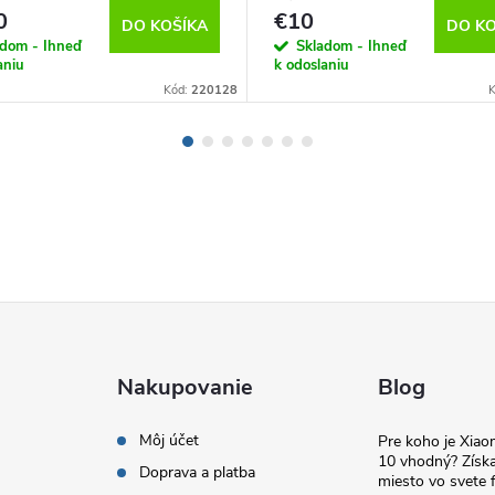
0
€10
DO KOŠÍKA
DO KO
adom - Ihneď
Skladom - Ihneď
aniu
k odoslaniu
Kód:
220128
Nakupovanie
Blog
Môj účet
Pre koho je Xia
10 vhodný? Získa
Doprava a platba
miesto vo svete f