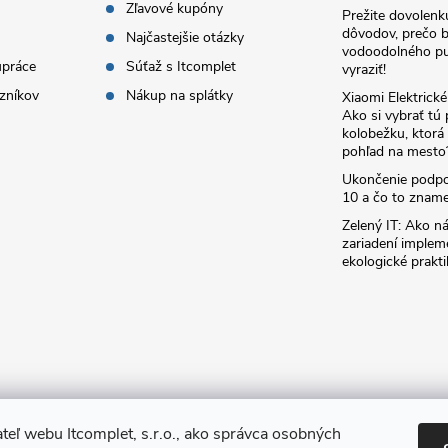
Zľavové kupóny
Prežite dovolenk
dôvodov, prečo 
Najčastejšie otázky
vodoodolného pu
upráce
Súťaž s Itcomplet
vyraziť!
zníkov
Nákup na splátky
Xiaomi Elektrick
Ako si vybrať tú
kolobežku, ktor
pohľad na mesto
Ukončenie podp
10 a čo to zname
Zelený IT: Ako ná
zariadení implem
ekologické prakti
teľ webu Itcomplet, s.r.o., ako správca osobných