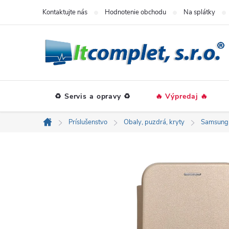
Prejsť
Kontaktujte nás
Hodnotenie obchodu
Na splátky
na
obsah
♻️ Servis a opravy ♻️
🔥 Výpredaj 🔥
Príslušenstvo
Obaly, puzdrá, kryty
Samsung
Domov