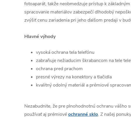
fotoaparát, takže neobmedzuje prístup k základným 
spracovanie materiálov zabezpečí dlhodobý nepošk
zvýšiť cenu zariadenia pri jeho ďalšom predaji v bud
Hlavné výhody
vysoká ochrana tela telefónu
zabraňuje nežiaducim škrabancom na tele tel
ochrana pred prachom
presné výrezy na konektory a tlačidla
kvalitný odolný materiál a prémiové spracovan
Nezabudnite, že pre plnohodnotnú ochranu vášho 
používať aj prémiové
ochranné sklo
. Z našej ponuky