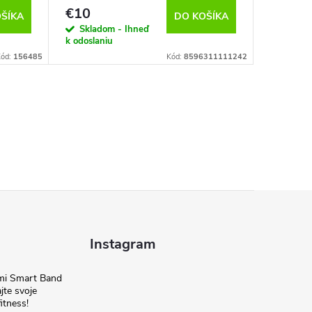
€10
€19,9
ŠÍKA
DO KOŠÍKA
Skladom - Ihneď
Vypredan
k odoslaniu
Kód:
156485
Kód:
8596311111242
Instagram
omi Smart Band
jte svoje
itness!