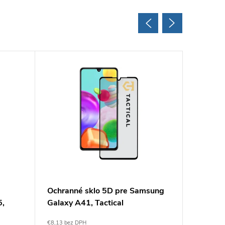
Ochranné sklo 5D pre Samsung
Ochrann
5,
Galaxy A41, Tactical
Samsung
Monkey
€8,13 bez DPH
€16,18 be