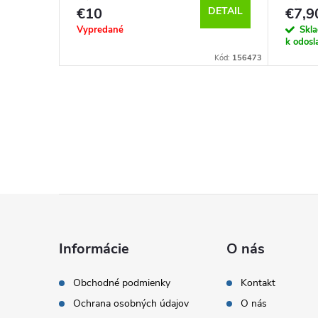
€10
DETAIL
€7,9
KOŠÍKA
Vypredané
Skl
k odosl
Kód:
219221
Kód:
156473
Z
á
Informácie
O nás
p
Obchodné podmienky
Kontakt
Ochrana osobných údajov
O nás
ä