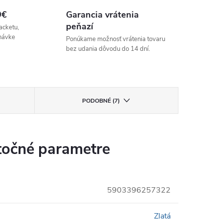
9€
Garancia vrátenia
peňazí
acketu,
návke
Ponúkame možnosť vrátenia tovaru
bez udania dôvodu do 14 dní.
PODOBNÉ (7)
očné parametre
5903396257322
Zlatá