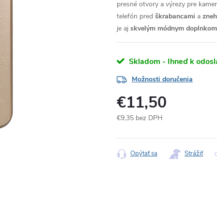
presné otvory a výrezy pre kameru
telefón pred
škrabancami
a
zne
je aj
skvelým módnym doplnkom
Skladom - Ihneď k odosl
Možnosti doručenia
€11,50
€9,35 bez DPH
Jednotková
cena:
Opýtať sa
Strážiť