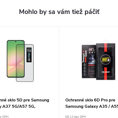
nné sklo 5D pre Samsung
Ochranné sklo 6D Pro pre
y A37 5G/A57 5G,
Samsung Galaxy A35 / A5
ME, Čierne
Veason
ez DPH
€8,13 bez DPH