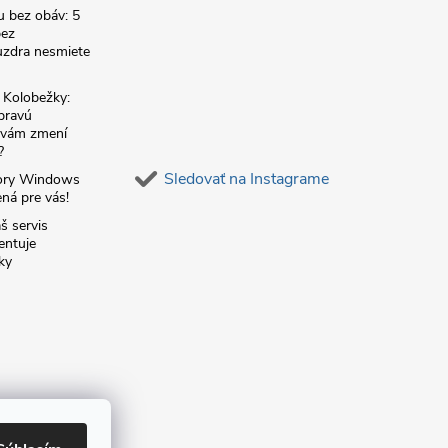
u bez obáv: 5
bez
zdra nesmiete
é Kolobežky:
 pravú
á vám zmení
?
Sledovať na Instagrame
ory Windows
ná pre vás!
š servis
entuje
ky