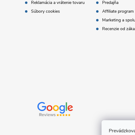
Reklamácia a vrátenie tovaru
Predajňa
t
Súbory cookies
Affiliate program
Marketing a spol
i
Recenzie od záka
e
Prevádzkova