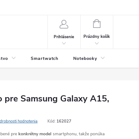
NÁKUPNÝ
KOŠÍK
Prázdny košík
Prihlásenie
stvo
Smartwatch
Notebooky
Počítač
o pre Samsung Galaxy A15,
drobnosti hodnotenia
Kód:
162027
robené pre
konkrétny model
smartphonu, takže ponúka