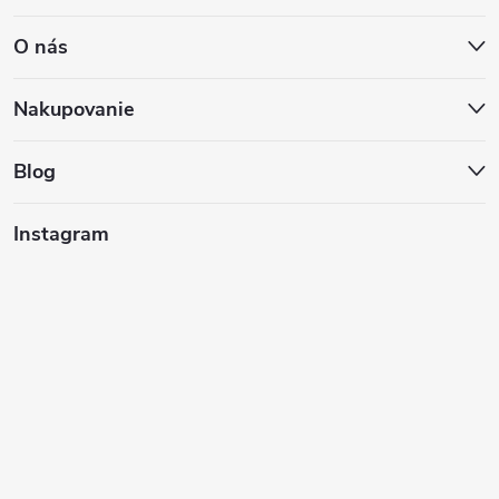
á
O nás
p
ä
Nakupovanie
t
Blog
i
Instagram
e