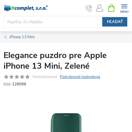
Prejsť
NÁKUPN
KOŠÍK
na
obsah
HĽADAŤ
iPhone 13 Mini
Elegance puzdro pre Apple
iPhone 13 Mini, Zelené
Neohodnotené
Podrobnosti hodnotenia
Kód:
128098