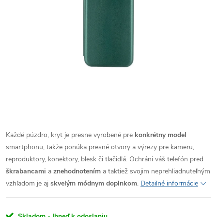
Každé púzdro, kryt je presne vyrobené pre
konkrétny model
smartphonu, takže ponúka presné otvory a výrezy pre kameru,
reproduktory, konektory, blesk či tlačidlá. Ochráni váš telefón pred
škrabancami
a
znehodnotením
a taktiež svojim neprehliadnuteľným
vzhľadom je aj
skvelým módnym doplnkom
.
Detailné informácie
Skladom - Ihneď k odoslaniu