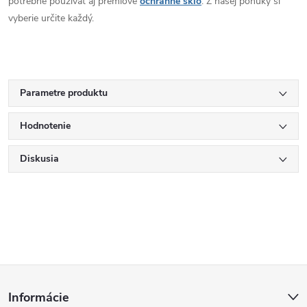
potrebné používať aj prémiové
ochranné sklo
. Z našej ponuky si
vyberie určite každý.
Parametre produktu
Hodnotenie
Diskusia
Z
Informácie