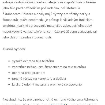
eshope dodajú vášmu telefónu
eleganciu
a
spoľahlivo
ochránia
jeho telo pred nežiadúcim poškodením, nečistotami a
škrabancami. Púzdra a obaly majú výrezy pre všetky porty a
fotoaparát, takže neobmedzuje prístup k základným funkciám
telefónu. Kvalitné spracovanie materiálov zabezpečí dlhodobý
nepoškodený vzhľad telefónu, čo môže zvýšiť cenu zariadenia pri
jeho ďalšom predaji v budúcnosti.
Hlavné výhody
vysoká ochrana tela telefónu
zabraňuje nežiaducim škrabancom na tele telefónu
ochrana pred prachom
presné výrezy na konektory a tlačidla
kvalitný odolný materiál a prémiové spracovanie
Nezabudnite, že pre plnohodnotnú ochranu vášho smartphonu je