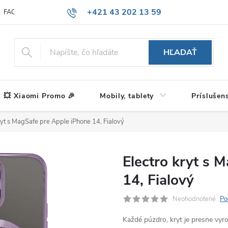
+421 43 202 13 59
FAQ
Blog
HĽADAŤ
💥 Xiaomi Promo 🎉
Mobily, tablety
Príslušen
ryt s MagSafe pre Apple iPhone 14, Fialový
Electro kryt s 
14, Fialový
Neohodnotené
Po
Každé púzdro, kryt je presne vy