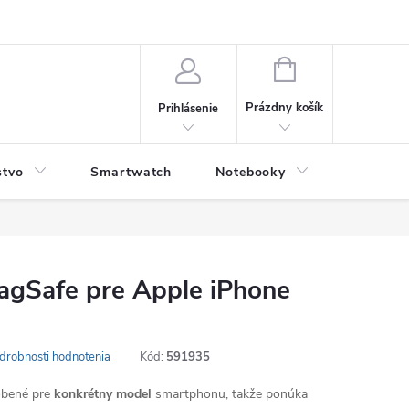
NÁKUPNÝ
KOŠÍK
Prázdny košík
Prihlásenie
stvo
Smartwatch
Notebooky
Počítač
MagSafe pre Apple iPhone
drobnosti hodnotenia
Kód:
591935
robené pre
konkrétny model
smartphonu, takže ponúka