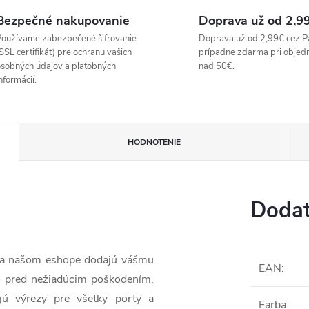
Bezpečné nakupovanie
Doprava už od 2,9
oužívame zabezpečené šifrovanie
Doprava už od 2,99€ cez P
SSL certifikát) pre ochranu vašich
prípadne zdarma pri objed
sobných údajov a platobných
nad 50€.
nformácií.
HODNOTENIE
Dodat
 na našom eshope dodajú vášmu
EAN
:
o pred nežiadúcim poškodením,
jú výrezy pre všetky porty a
Farba
: