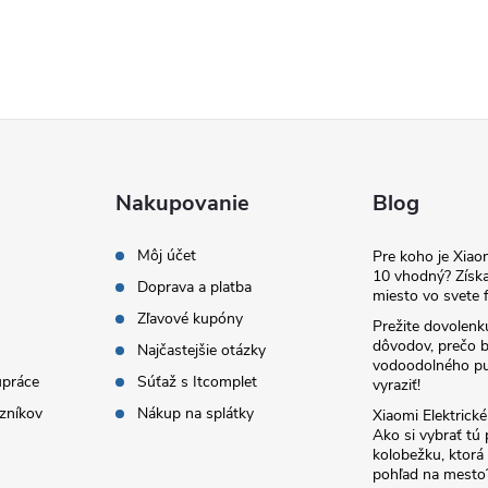
Nakupovanie
Blog
Môj účet
Pre koho je Xia
10 vhodný? Získa
Doprava a platba
miesto vo svete f
Zľavové kupóny
Prežite dovolenk
dôvodov, prečo 
Najčastejšie otázky
vodoodolného pu
upráce
Súťaž s Itcomplet
vyraziť!
zníkov
Nákup na splátky
Xiaomi Elektrick
Ako si vybrať tú
kolobežku, ktor
pohľad na mesto