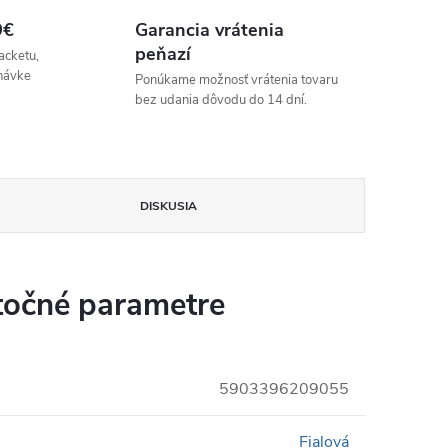
9€
Garancia vrátenia
peňazí
acketu,
návke
Ponúkame možnosť vrátenia tovaru
bez udania dôvodu do 14 dní.
DISKUSIA
očné parametre
5903396209055
Fialová