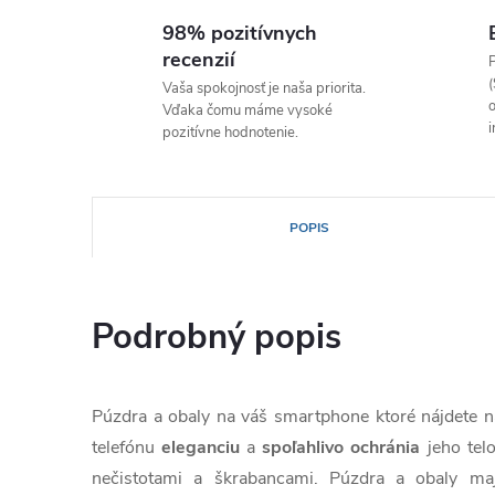
98% pozitívnych
recenzií
P
(
Vaša spokojnosť je naša priorita.
o
Vďaka čomu máme vysoké
i
pozitívne hodnotenie.
POPIS
Podrobný popis
Púzdra a obaly na váš smartphone ktoré nájdete
telefónu
eleganciu
a
spoľahlivo
ochránia
jeho tel
nečistotami a škrabancami. Púzdra a obaly ma