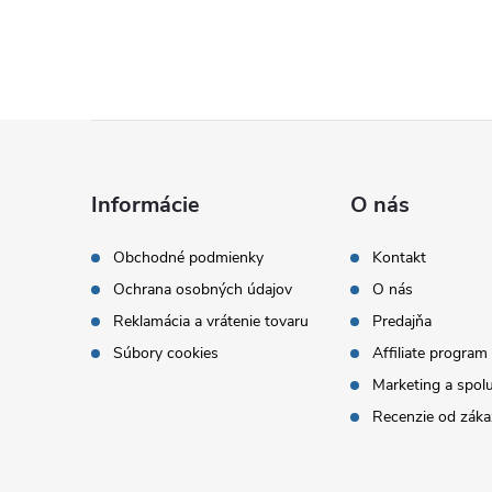
Z
á
Informácie
O nás
p
Obchodné podmienky
Kontakt
Ochrana osobných údajov
O nás
ä
Reklamácia a vrátenie tovaru
Predajňa
t
Súbory cookies
Affiliate program
Marketing a spol
i
Recenzie od záka
e