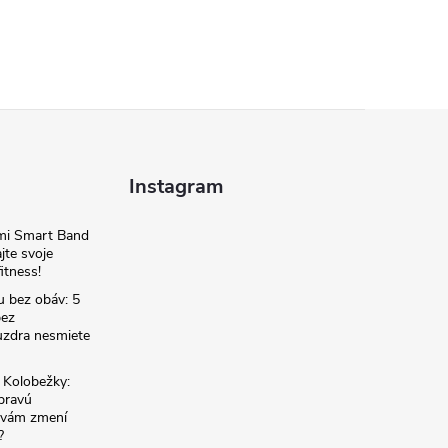
Instagram
omi Smart Band
jte svoje
itness!
u bez obáv: 5
bez
zdra nesmiete
é Kolobežky:
 pravú
á vám zmení
?