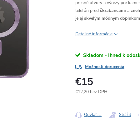
presné otvory a výrezy pre kameru
telefón pred
škrabancami
a
zne
je aj
skvelým módnym doplnkom
Detailné informácie
Skladom - Ihneď k odosl
Možnosti doručenia
€15
€12,20 bez DPH
Jednotková
cena:
Opýtať sa
Strážiť