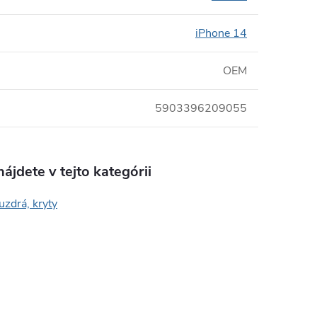
iPhone 14
OEM
5903396209055
ájdete v tejto kategórii
uzdrá, kryty