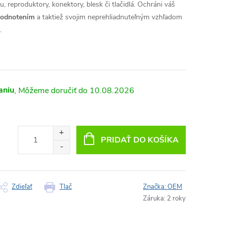
, reproduktory, konektory, blesk či tlačidlá. Ochráni váš
hodnotením
a taktiež svojim neprehliadnuteľným vzhľadom
.
aniu
10.08.2026
PRIDAŤ DO KOŠÍKA
Zdieľať
Tlač
Značka:
OEM
Záruka
:
2 roky