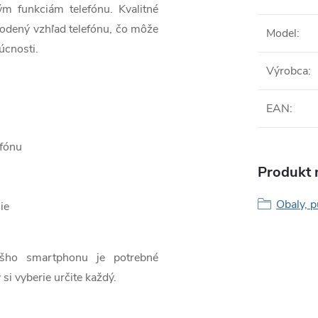
ým funkciám telefónu. Kvalitné
odený vzhľad telefónu, čo môže
Model
:
úcnosti.
Výrobca
:
EAN
:
efónu
Produkt n
Obaly, p
ie
ášho smartphonu je potrebné
 si vyberie určite každý.