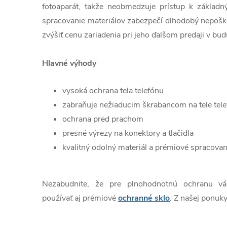
fotoaparát, takže neobmedzuje prístup k základn
spracovanie materiálov zabezpečí dlhodobý nepošk
zvýšiť cenu zariadenia pri jeho ďalšom predaji v bud
Hlavné výhody
vysoká ochrana tela telefónu
zabraňuje nežiaducim škrabancom na tele tel
ochrana pred prachom
presné výrezy na konektory a tlačidla
kvalitný odolný materiál a prémiové spracovan
Nezabudnite, že pre plnohodnotnú ochranu v
používať aj prémiové
ochranné sklo
. Z našej ponuky