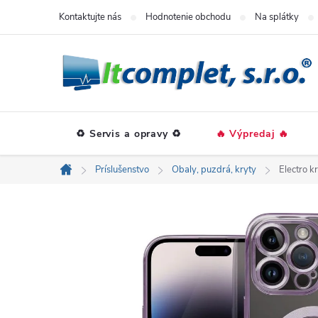
Prejsť
Kontaktujte nás
Hodnotenie obchodu
Na splátky
na
obsah
♻️ Servis a opravy ♻️
🔥 Výpredaj 🔥
Príslušenstvo
Obaly, puzdrá, kryty
Electro k
Domov