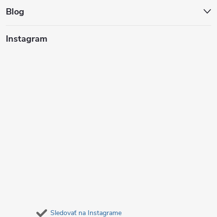
t
Blog
i
Instagram
e
Sledovať na Instagrame