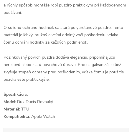
a rýchly spôsob montáže robí puzdro praktickým pri každodennom
používaní.
O solídnu ochranu hodiniek sa stará polyuretánové puzdro.
Tento
materiál je ľahký, pružný a veľmi odolný voči poškodeniu, vďaka
čomu ochráni hodinky za každých podmienok.
Pozinkovaný povrch puzdra dodáva eleganciu, pripomínajúcu
nerezovú alebo zlatú povrchovú úpravu.
Proces galvanizácie tiež
zvyšuje stupeň ochrany pred poškodením, vďaka čomu je použitie
puzdra ešte praktickejšie.
Špecifikácia:
Model:
Dux Ducis Rovnaký
Materiál:
TPU
Kompatibilita:
Apple Watch