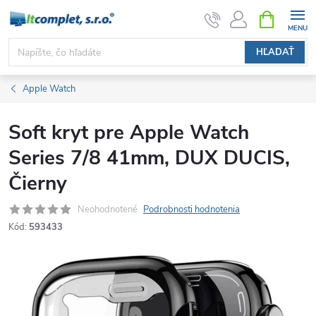
Prejsť
NÁKUPN
KOŠÍK
na
obsah
HĽADAŤ
Apple Watch
Soft kryt pre Apple Watch
Series 7/8 41mm, DUX DUCIS,
Čierny
Neohodnotené
Podrobnosti hodnotenia
Kód:
593433