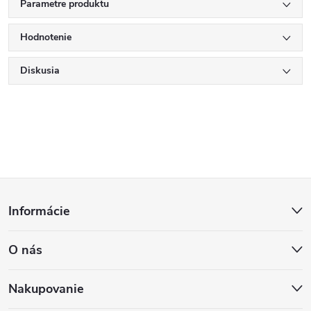
Parametre produktu
Hodnotenie
Diskusia
Z
Informácie
á
O nás
p
ä
Nakupovanie