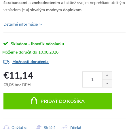
škrabancami
a
znehodnotením
a taktiež svojim neprehliadnuteľným
vzhľadom je aj
skvelým módnym doplnkom
.
Detailné informácie
Skladom - Ihneď k odoslaniu
10.08.2026
Možnosti doručenia
€11,14
€9,06 bez DPH
Jednotková
cena:
PRIDAŤ DO KOŠÍKA
Opýtať sa
Strážiť
Zdieľať