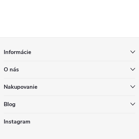
Z
Informácie
á
O nás
p
ä
Nakupovanie
t
Blog
i
Instagram
e