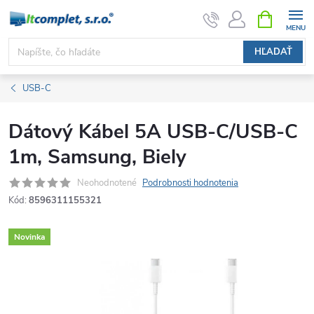
Prejsť
NÁKUPN
KOŠÍK
na
obsah
HĽADAŤ
USB-C
Dátový Kábel 5A USB-C/USB-C
1m, Samsung, Biely
Neohodnotené
Podrobnosti hodnotenia
Kód:
8596311155321
Novinka