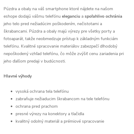
Púzdra a obaly na váš smartphone ktoré nájdete na našom
eshope dodajú vášmu telefónu
eleganciu
a
spoľahlivo
ochránia
jeho telo pred nežiadúcim poškodením, nečistotami a
škrabancami. Púzdra a obaly majú výrezy pre všetky porty a
fotoaparát, takže neobmedzuje prístup k základným funkciám
telefónu. Kvalitné spracovanie materiálov zabezpečí dlhodobý
nepoškodený vzhľad telefónu, čo môže zvýšiť cenu zariadenia pri
jeho ďalšom predaji v budúcnosti.
Hlavné výhody
vysoká ochrana tela telefónu
zabraňuje nežiaducim škrabancom na tele telefónu
ochrana pred prachom
presné výrezy na konektory a tlačidla
kvalitný odolný materiál a prémiové spracovanie