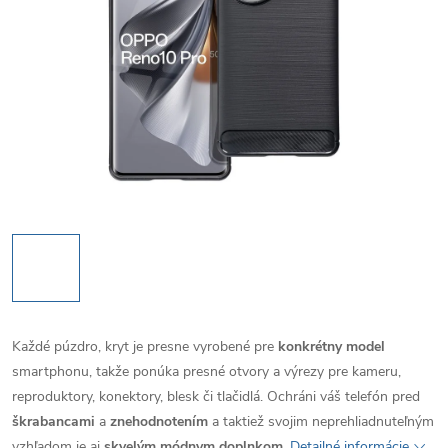
Každé púzdro, kryt je presne vyrobené pre
konkrétny model
smartphonu, takže ponúka presné otvory a výrezy pre kameru,
reproduktory, konektory, blesk či tlačidlá. Ochráni váš telefón pred
škrabancami
a
znehodnotením
a taktiež svojim neprehliadnuteľným
vzhľadom je aj
skvelým módnym doplnkom
.
Detailné informácie