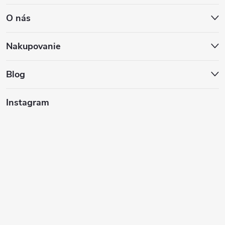
á
O nás
p
ä
Nakupovanie
t
Blog
i
Instagram
e