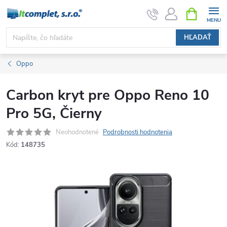
Prejsť
NÁKUPN
KOŠÍK
na
obsah
HĽADAŤ
Oppo
Carbon kryt pre Oppo Reno 10
Pro 5G, Čierny
Neohodnotené
Podrobnosti hodnotenia
Kód:
148735