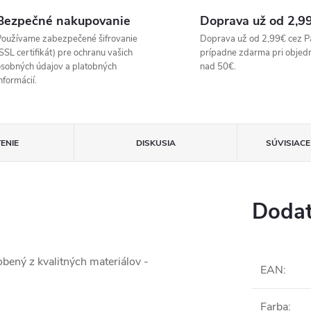
Bezpečné nakupovanie
Doprava už od 2,9
oužívame zabezpečené šifrovanie
Doprava už od 2,99€ cez P
SSL certifikát) pre ochranu vašich
prípadne zdarma pri objed
sobných údajov a platobných
nad 50€.
nformácií.
ENIE
DISKUSIA
SÚVISIAC
Dodat
bený z kvalitných materiálov -
EAN
:
Farba
: