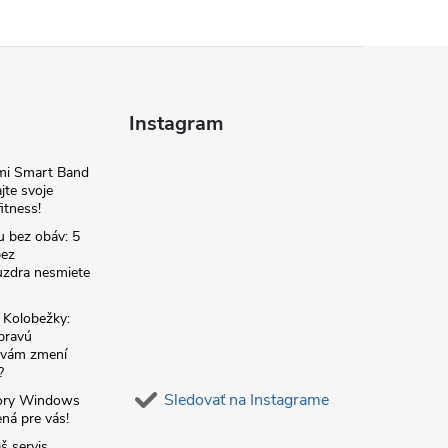
Instagram
omi Smart Band
jte svoje
itness!
u bez obáv: 5
bez
zdra nesmiete
é Kolobežky:
 pravú
á vám zmení
?
Sledovať na Instagrame
ory Windows
ná pre vás!
š servis