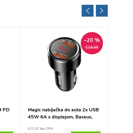
–20 %
€18,49
9 PD
Magic nabíjačka do auta 2x USB
Circula
45W 6A s displejom, Baseus,
2xUSB 
Čierna
Čierna
€11,97 bez DPH
€6,85 bez 