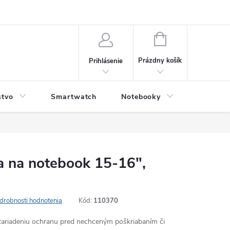
NÁKUPNÝ
KOŠÍK
Prázdny košík
Prihlásenie
stvo
Smartwatch
Notebooky
Počítač
a na notebook 15-16",
drobnosti hodnotenia
Kód:
110370
zariadeniu ochranu pred nechceným poškriabaním či