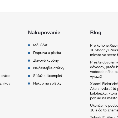
Nakupovanie
Blog
Môj účet
Pre koho je Xia
10 vhodný? Získa
Doprava a platba
miesto vo svete f
Zľavové kupóny
Prežite dovolenk
dôvodov, prečo 
Najčastejšie otázky
vodoodolného pu
upráce
Súťaž s Itcomplet
vyraziť!
zníkov
Nákup na splátky
Xiaomi Elektrick
Ako si vybrať tú
kolobežku, ktor
pohľad na mesto
Ukončenie podp
10 a čo to zname
Zelený IT: Ako ná