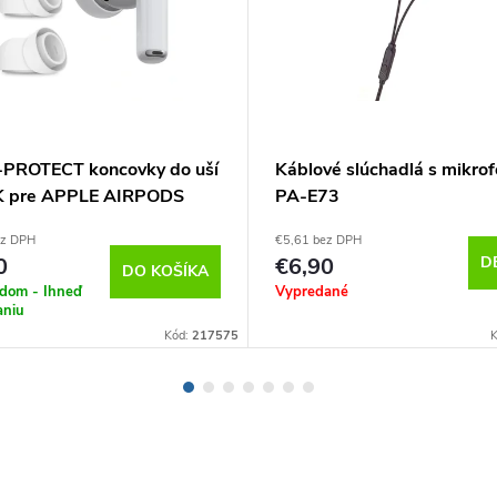
PROTECT koncovky do uší
Káblové slúchadlá s mikro
K pre APPLE AIRPODS
PA-E73
, Biele
ez DPH
€5,61 bez DPH
0
€6,90
D
DO KOŠÍKA
adom - Ihneď
Vypredané
aniu
Kód:
217575