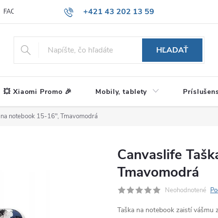
+421 43 202 13 59
FAQ
Blog
HĽADAŤ
💥 Xiaomi Promo 🎉
Mobily, tablety
Príslušen
a na notebook 15-16", Tmavomodrá
Canvaslife Tašk
Tmavomodrá
Neohodnotené
Po
Taška na notebook zaistí vášmu 