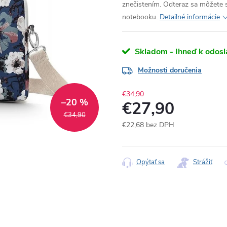
znečistením. Odteraz sa môžete 
notebooku.
Detailné informácie
Skladom - Ihneď k odosl
Možnosti doručenia
€34,90
–20 %
€27,90
€34,90
€22,68 bez DPH
Jednotková
cena:
Opýtať sa
Strážiť