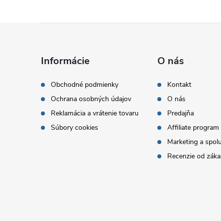
Z
á
Informácie
O nás
p
Obchodné podmienky
Kontakt
Ochrana osobných údajov
O nás
ä
Reklamácia a vrátenie tovaru
Predajňa
t
Súbory cookies
Affiliate program
Marketing a spol
i
Recenzie od záka
e