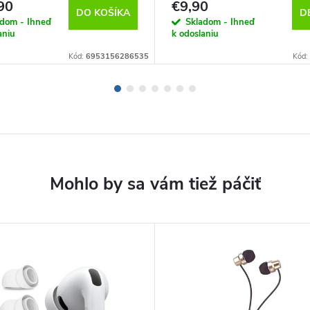
90
€9,90
DO KOŠÍKA
D
adom - Ihneď
Skladom - Ihneď
aniu
k odoslaniu
Kód:
6953156286535
Kód: