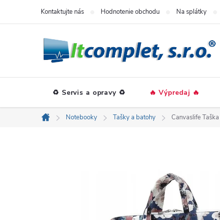
Prejsť
Kontaktujte nás
Hodnotenie obchodu
Na splátky
na
obsah
♻️ Servis a opravy ♻️
🔥 Výpredaj 🔥
Notebooky
Tašky a batohy
Canvaslife Tašk
Domov