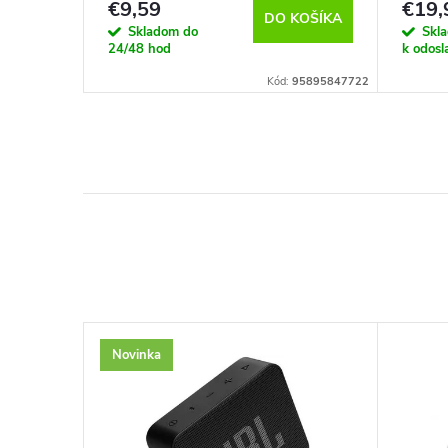
€9,59
€19,
KOŠÍKA
DO KOŠÍKA
Skladom do
Skl
24/48 hod
k odosl
Kód:
447248
Kód:
95895847722
Novinka