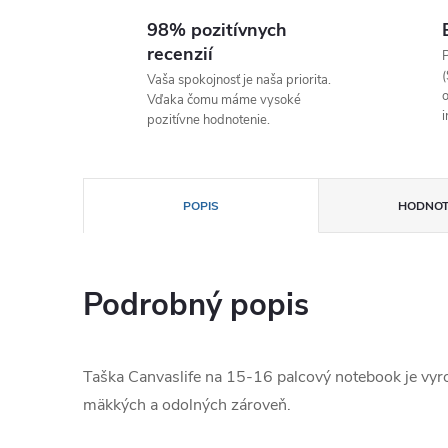
98% pozitívnych
recenzií
P
(
Vaša spokojnosť je naša priorita.
o
Vďaka čomu máme vysoké
i
pozitívne hodnotenie.
POPIS
HODNOT
Podrobný popis
Taška Canvaslife na 15-16 palcový notebook je vyro
mäkkých a odolných zároveň.