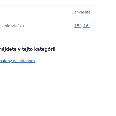
Canvaslife
e uhlopriečku
:
15"
,
16"
ájdete v tejto kategórii
 batohy na notebook