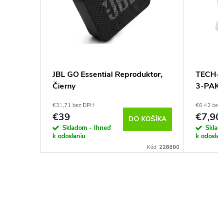
 Talk 25
JBL GO Essential Reproduktor,
TECH-
Čierny
3-PA
PRO 3
€31,71 bez DPH
€6,42 b
DETAIL
€39
€7,9
DO KOŠÍKA
Skladom - Ihneď
Skl
k odoslaniu
k odosl
Kód:
155336
Kód:
228800