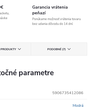
9€
Garancia vrátenia
peňazí
acketu,
návke
Ponúkame možnosť vrátenia tovaru
bez udania dôvodu do 14 dní.
E PRODUKTY
PODOBNÉ (7)
očné parametre
5906735412086
Modrá