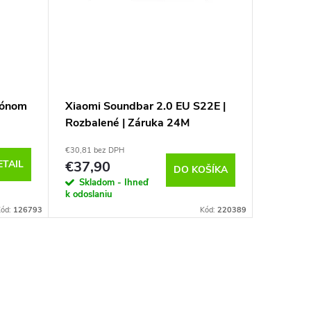
fónom
Xiaomi Soundbar 2.0 EU S22E |
Maxlife
Rozbalené | Záruka 24M
Bluetoo
€30,81 bez DPH
€12,93 be
ETAIL
€37,90
€15,9
DO KOŠÍKA
Skladom - Ihneď
Vypredan
k odoslaniu
Kód:
126793
Kód:
220389