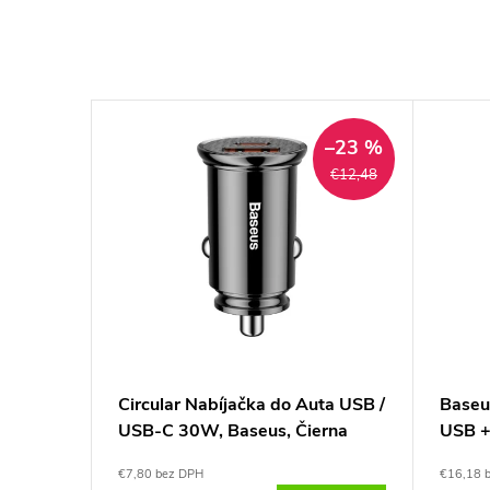
–23 %
€12,48
jačka
Circular Nabíjačka do Auta USB /
Baseu
USB-C 30W, Baseus, Čierna
USB +
€7,80 bez DPH
€16,18 