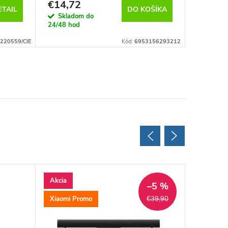
€14,72
€8,43
ETAIL
DO KOŠÍKA
Skladom do
Sklad
24/48 hod
24/48 ho
220559/CIE
Kód:
6953156293212
Akcia
–5 %
Xiaomi Promo
€39,90