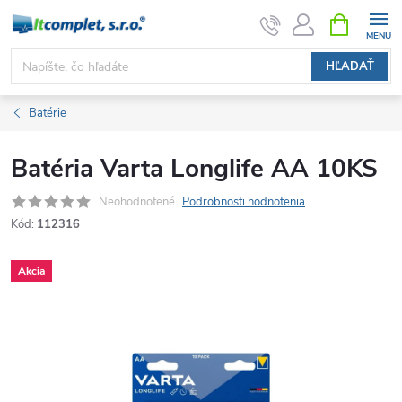
Prejsť
NÁKUPN
KOŠÍK
na
obsah
HĽADAŤ
Batérie
Batéria Varta Longlife AA 10KS
Neohodnotené
Podrobnosti hodnotenia
Kód:
112316
Akcia