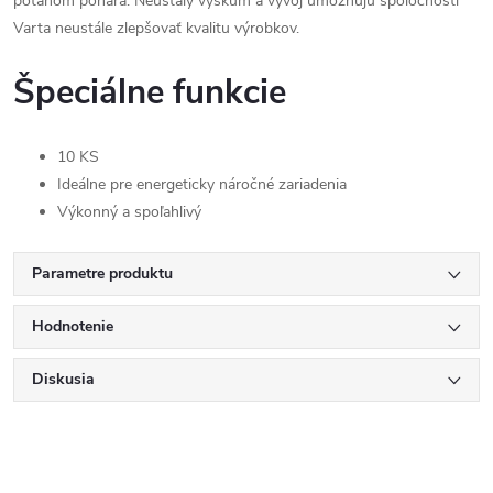
poťahom pohára. Neustály výskum a vývoj umožňujú spoločnosti
Varta neustále zlepšovať kvalitu výrobkov.
Špeciálne funkcie
10 KS
Ideálne pre energeticky náročné zariadenia
Výkonný a spoľahlivý
Parametre produktu
Hodnotenie
Diskusia