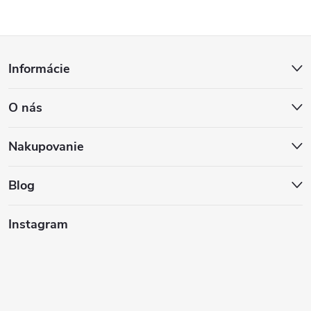
Z
Informácie
á
O nás
p
ä
Nakupovanie
t
Blog
i
Instagram
e