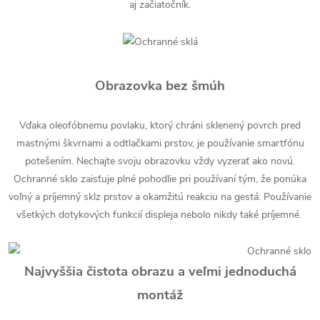
aj začiatočník.
Obrazovka bez šmúh
Vďaka oleofóbnemu povlaku, ktorý chráni sklenený povrch pred
mastnými škvrnami a odtlačkami prstov, je používanie smartfónu
potešením. Nechajte svoju obrazovku vždy vyzerať ako novú.
Ochranné sklo zaisťuje plné pohodlie pri používaní tým, že ponúka
voľný a príjemný sklz prstov a okamžitú reakciu na gestá. Používanie
všetkých dotykových funkcií displeja nebolo nikdy také príjemné.
Najvyššia čistota obrazu a veľmi jednoduchá
montáž