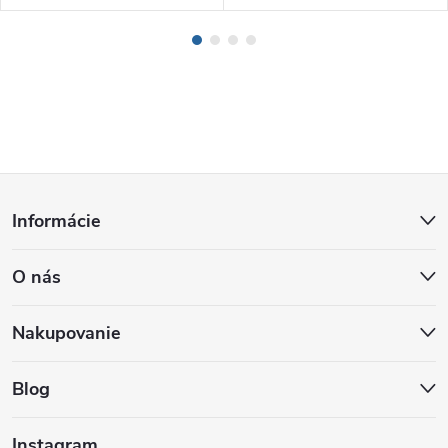
Z
Informácie
á
O nás
p
ä
Nakupovanie
t
Blog
i
Instagram