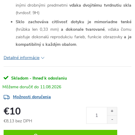
inými drobnými predmetmi
vďaka dvojitému tvrdnutiu skla
(tvrdosť: 9H)
Sklo zachováva citlivosť dotyku je mimoriadne tenké
(hrúbka len 0,33 mm)
a dokonale tvarované
, vďaka čomu
zaisťuje dokonalú reprodukciu farieb, funkcie obrazovky
a je
kompatibilný s každým obalom
.
Detailné informácie
Skladom - Ihneď k odoslaniu
11.08.2026
Možnosti doručenia
€10
€8,13 bez DPH
Jednotková
cena: