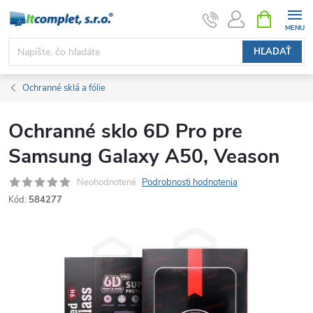
Prejsť
NÁKUPN
KOŠÍK
na
obsah
HĽADAŤ
Ochranné sklá a fólie
Ochranné sklo 6D Pro pre
Samsung Galaxy A50, Veason
Neohodnotené
Podrobnosti hodnotenia
Kód:
584277