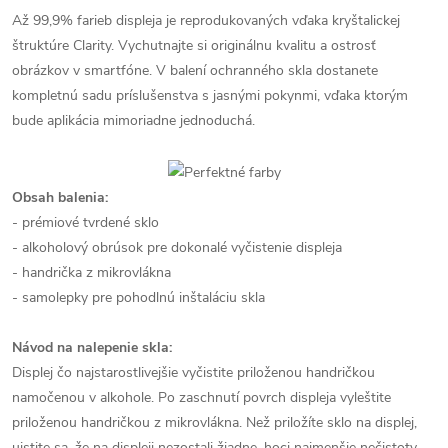
Až 99,9% farieb displeja je reprodukovaných vďaka kryštalickej
štruktúre Clarity. Vychutnajte si originálnu kvalitu a ostrosť
obrázkov v smartfóne. V balení ochranného skla dostanete
kompletnú sadu príslušenstva s jasnými pokynmi, vďaka ktorým
bude aplikácia mimoriadne jednoduchá.
Obsah balenia:
- prémiové tvrdené sklo
- alkoholový obrúsok pre dokonalé vyčistenie displeja
- handrička z mikrovlákna
- samolepky pre pohodlnú inštaláciu skla
Návod na nalepenie skla:
Displej čo najstarostlivejšie vyčistite priloženou handričkou
namočenou v alkohole. Po zaschnutí povrch displeja vyleštite
priloženou handričkou z mikrovlákna. Než priložíte sklo na displej,
uistite sa, že na displeji nezostali žiadne, hoci najmenšie nečistoty,