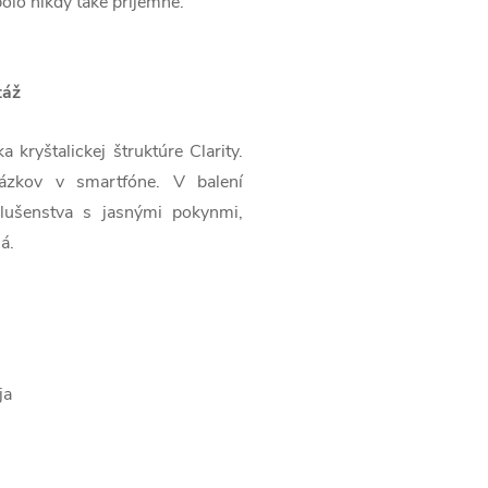
bolo nikdy také príjemné.
táž
kryštalickej štruktúre Clarity.
brázkov v smartfóne. V balení
lušenstva s jasnými pokynmi,
á.
ja