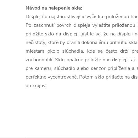
Návod na nalepenie skla:
Displej čo najstarostlivejšie vyčistite priloženou 
Po zaschnutí povrch displeja vyleštite priloženou
priložíte sklo na displej, uistite sa, že na displeji
nečistoty, ktoré by bránili dokonalému priľnutiu skla
miestam okolo slúchadla, kde sa často drží pra
znehodnotili. Sklo opatrne priložte nad displej, tak
pre kameru, slúchadlo alebo senzor priblíženia a 
perfektne vycentrované. Potom sklo pritlačte na dis
do krajov.