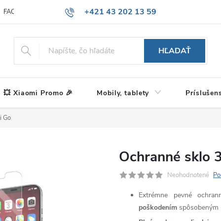
+421 43 202 13 59
FAQ
Blog
HĽADAŤ
💥 Xiaomi Promo 🎉
Mobily, tablety
Príslušen
i Go
Ochranné sklo 
Neohodnotené
Po
Extrémne pevné ochran
poškodením
spôsobeným n