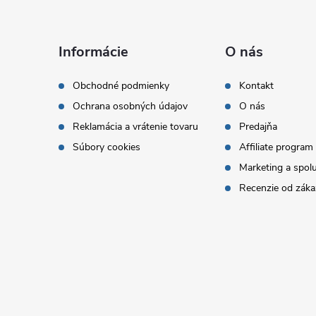
Z
á
Informácie
O nás
p
Obchodné podmienky
Kontakt
Ochrana osobných údajov
O nás
ä
Reklamácia a vrátenie tovaru
Predajňa
t
Súbory cookies
Affiliate program
Marketing a spol
i
Recenzie od záka
e