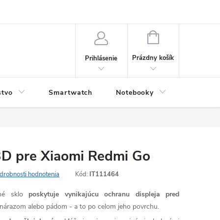
NÁKUPNÝ
KOŠÍK
Prázdny košík
Prihlásenie
stvo
Smartwatch
Notebooky
Počítač
3D pre Xiaomi Redmi Go
drobnosti hodnotenia
Kód:
IT111464
né sklo
poskytuje vynikajúcu ochranu displeja pred
árazom alebo pádom - a to po celom jeho povrchu.