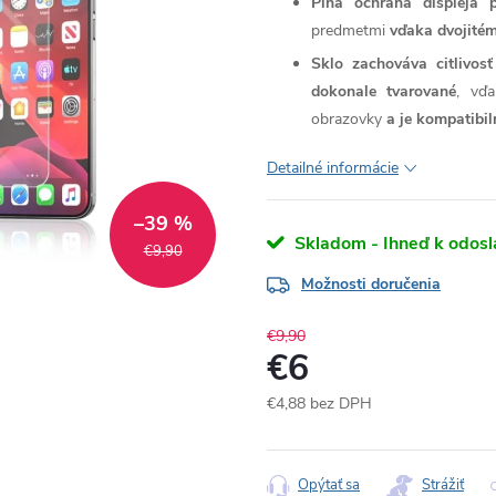
Plná ochrana displeja 
predmetmi
vďaka dvojitém
Sklo zachováva citlivo
dokonale tvarované
, vďa
obrazovky
a je kompatibi
Detailné informácie
–39 %
Skladom - Ihneď k odosl
€9,90
Možnosti doručenia
€9,90
€6
€4,88 bez DPH
Jednotková
cena:
Opýtať sa
Strážiť