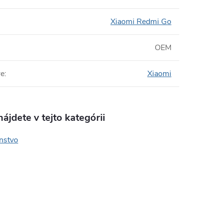
Xiaomi Redmi Go
OEM
re
:
Xiaomi
ájdete v tejto kategórii
enstvo