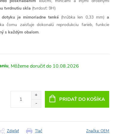
pred poškriabaním
kľúčmi, mincami a inými drobnými
u tvrdnutiu skla
(tvrdosť: 9H)
sť dotyku je mimoriadne tenké
(hrúbka len 0,33 mm)
a
ka čomu zaisťuje dokonalú reprodukciu farieb, funkcie
lný s každým obalom
.
aniu
10.08.2026
PRIDAŤ DO KOŠÍKA
Zdieľať
Tlač
Značka:
OEM