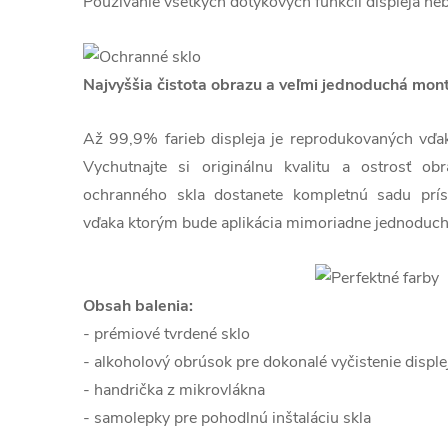
Používanie všetkých dotykových funkcií displeja ne
Najvyššia čistota obrazu a veľmi jednoduchá mon
Až 99,9% farieb displeja je reprodukovaných vďaka 
Vychutnajte si originálnu kvalitu a ostrosť o
ochranného skla dostanete kompletnú sadu prís
vďaka ktorým bude aplikácia mimoriadne jednoduch
Obsah balenia:
- prémiové tvrdené sklo
- alkoholový obrúsok pre dokonalé vyčistenie disple
- handrička z mikrovlákna
- samolepky pre pohodlnú inštaláciu skla