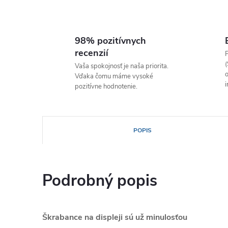
98% pozitívnych
recenzií
P
(
Vaša spokojnosť je naša priorita.
o
Vďaka čomu máme vysoké
i
pozitívne hodnotenie.
POPIS
Podrobný popis
Škrabance na displeji sú už minulosťou