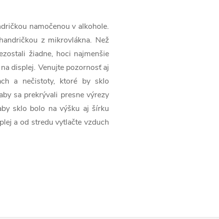
handričkou namočenou v alkohole.
 handričkou z mikrovlákna. Než
 nezostali žiadne, hoci najmenšie
 na displej. Venujte pozornosť aj
ch a nečistoty, ktoré by sklo
 aby sa prekrývali presne výrezy
aby sklo bolo na výšku aj šírku
plej a od stredu vytlačte vzduch