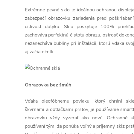
Extrémne pevné sklo je ideálnou ochranou displej
zabezpečí obrazovku zariadenia pred poškriaban
citlivosť dotyku. Sklo poskytuje 100% priehľa
zachováva perfektnú čistotu obrazu, ostrosť dokonc
nezanecháva bubliny pri inštalácii, ktorú vďaka sv
aj začiatočník.
Obrazovka bez šmúh
Vďaka oleofóbnemu povlaku, ktorý chráni sk
škvrnami a odtlačkami prstov, je používanie smart
obrazovku vždy vyzerať ako novú. Ochranné skl
používaní tým, že ponúka voľný a príjemný sklz prs