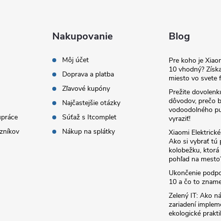
Nakupovanie
Blog
Môj účet
Pre koho je Xia
10 vhodný? Získa
Doprava a platba
miesto vo svete f
Zľavové kupóny
Prežite dovolenk
dôvodov, prečo 
Najčastejšie otázky
vodoodolného pu
upráce
Súťaž s Itcomplet
vyraziť!
zníkov
Nákup na splátky
Xiaomi Elektrick
Ako si vybrať tú
kolobežku, ktor
pohľad na mesto
Ukončenie podp
10 a čo to zname
Zelený IT: Ako ná
zariadení implem
ekologické prakti