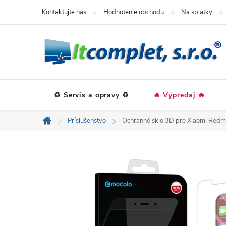
Prejsť
Kontaktujte nás
Hodnotenie obchodu
Na splátky
na
obsah
♻️ Servis a opravy ♻️
🔥 Výpredaj 🔥
Príslušenstvo
Ochranné sklo 3D pre Xiaomi Redm
Domov