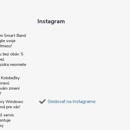
Instagram
omi Smart Band
jte svoje
itness!
u bez obáv: 5
bez
zdra nesmiete
é Kolobežky:
 pravú
á vám zmení
?
Sledovať na Instagrame
ory Windows
ná pre vás!
š servis
entuje
ky