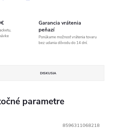
9€
Garancia vrátenia
peňazí
acketu,
návke
Ponúkame možnosť vrátenia tovaru
bez udania dôvodu do 14 dní.
DISKUSIA
očné parametre
8596311068218