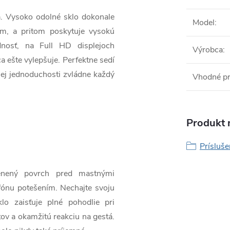
a. Vysoko odolné sklo dokonale
Model
:
ím, a pritom poskytuje vysokú
dnosť, na Full HD displejoch
Výrobca
:
a ešte vylepšuje. Perfektne sedí
ojej jednoduchosti zvládne každý
Vhodné p
Produkt n
Prísluš
lenený povrch pred mastnými
fónu potešením. Nechajte svoju
o zaisťuje plné pohodlie pri
tov a okamžitú reakciu na gestá.